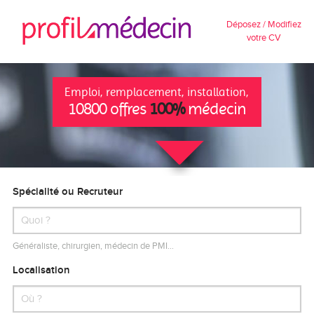
Déposez / Modifiez
votre CV
Emploi, remplacement, installation,
10800 offres
100%
médecin
Spécialité ou Recruteur
Généraliste, chirurgien, médecin de PMI…
Localisation