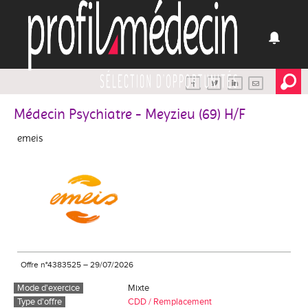
Médecin Psychiatre - Meyzieu (69) H/F
emeis
Offre n°4383525
–
29/07/2026
Mode d'exercice
Mixte
Type d'offre
CDD / Remplacement