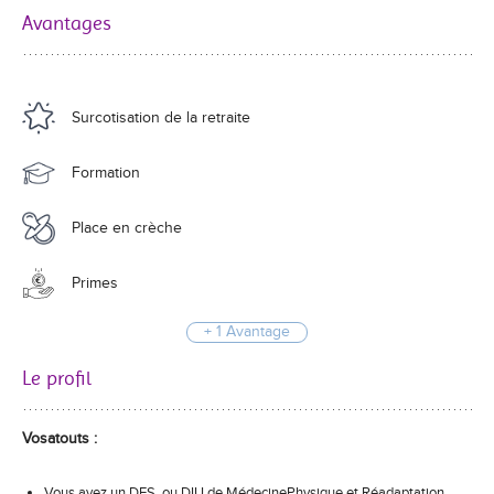
Avantages
Surcotisation de la retraite
Formation
Place en crèche
Primes
+ 1 Avantage
Le profil
Vosatouts :
Vous avez un DES, ou DIU de MédecinePhysique et Réadaptation