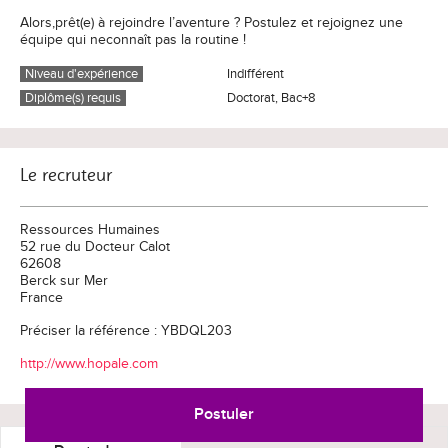
Alors,prêt(e) à rejoindre l’aventure ? Postulez et rejoignez une
équipe qui neconnaît pas la routine !
Niveau d'expérience
Indifférent
Diplôme(s) requis
Doctorat, Bac+8
Le recruteur
Ressources Humaines
52 rue du Docteur Calot
62608
Berck sur Mer
France
Préciser la référence : YBDQL203
http://www.hopale.com
Postuler