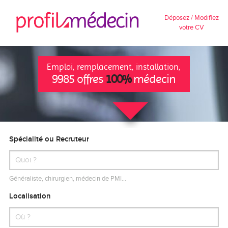
Déposez / Modifiez
votre CV
Emploi, remplacement, installation,
9985 offres
100%
médecin
Spécialité ou Recruteur
Généraliste, chirurgien, médecin de PMI…
Localisation