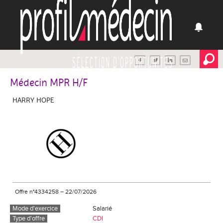
Médecin MPR H/F
HARRY HOPE
Offre n°4334258
–
22/07/2026
Mode d'exercice
Salarié
Type d'offre
CDI