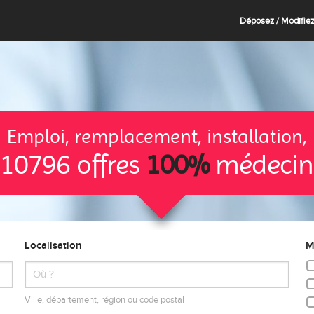
Déposez / Modifiez
Emploi, remplacement, installation,
10796 offres
100%
médecin
Localisation
M
Ville, département, région ou code postal