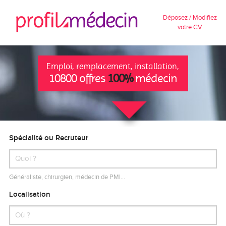
Déposez / Modifiez
votre CV
Emploi, remplacement, installation,
10800 offres
100%
médecin
Spécialité ou Recruteur
Généraliste, chirurgien, médecin de PMI…
Localisation