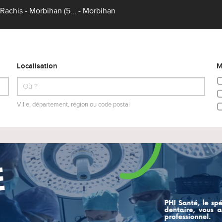
Rachis - Morbihan (5... - Morbihan
Localisation
M
Ville, département, région ou code postal