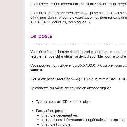
Vous cherchez une opportunité, consultez nos offres ou dépo
Vous êtes un établissement de santé, privé ou public, vous c
01 77, pour définir ensemble votre besoin ou pour rencontrer 
IBODE, IADE, gériatres, radiologues…).
Le poste
Vous êtes à la recherche d’une nouvelle opportunité en tant 
recrutement de chirurgiens, se tient disponible pour répondre 
Vous pouvez nous appeler au
05.57.99.01.77
, ou bien consul
sante.fr
Lieu d’exercice : Morbihan (56) – Clinique Mutualiste – CDI
Le contexte du poste de chirurgien orthopédique :
Type de contrat : CDI à temps plein
L'activité du poste :
chirurgie dégénérative,
chirurgie des déformations congénitales ou acquises,
chirurgie tumorale,