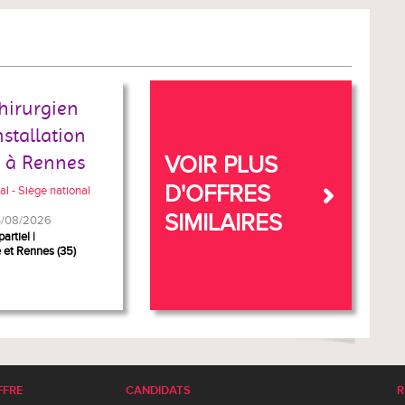
hirurgien
nstallation
e à Rennes
VOIR PLUS
D'OFFRES
al - Siège national
SIMILAIRES
04/08/2026
artiel
ne et Rennes (35)
FFRE
CANDIDATS
R