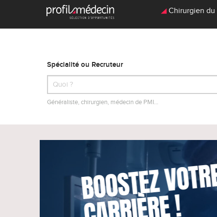
Chirurgien du 
Spécialité ou Recruteur
Généraliste, chirurgien, médecin de PMI…