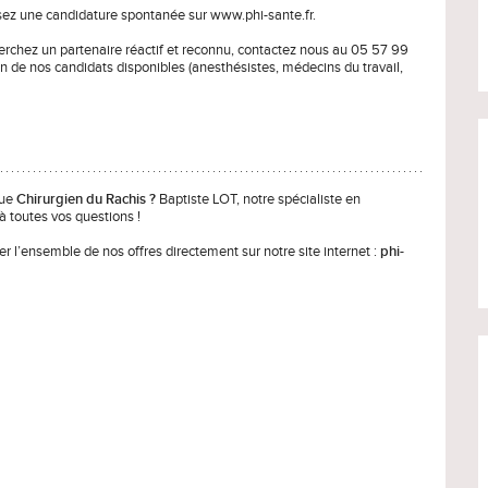
sez une candidature spontanée sur www.phi-sante.fr.
herchez un partenaire réactif et reconnu, contactez nous au 05 57 99
un de nos candidats disponibles (anesthésistes, médecins du travail,
que
Chirurgien du Rachis ?
Baptiste LOT, notre spécialiste en
à toutes vos questions !
ter l’ensemble de nos offres directement sur notre site internet :
phi-