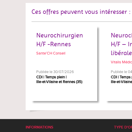
Ces offres peuvent vous intéresser :
Neurochirurgien
Neuroc
H/F -Rennes
H/F – I
libéral
Sante'CH Conseil
Vitalis Médic
Publiée le 30/07/2026
Publiée le 
CDI
Temps plein
CDI
Temps p
Ille-et-Vilaine et Rennes (35)
Ille-et-Vilai
INFORMATIONS
TYPE D'O