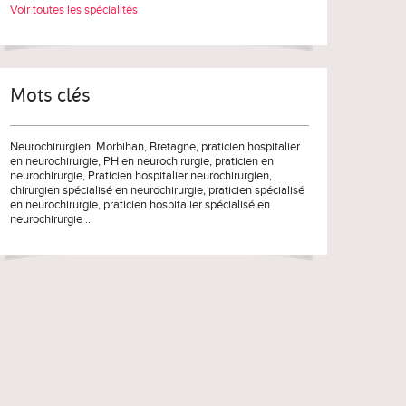
Voir toutes les spécialités
Mots clés
Neurochirurgien
,
Morbihan
,
Bretagne
,
praticien hospitalier
en neurochirurgie
,
PH en neurochirurgie
,
praticien en
neurochirurgie
,
Praticien hospitalier neurochirurgien
,
chirurgien spécialisé en neurochirurgie
,
praticien spécialisé
en neurochirurgie
,
praticien hospitalier spécialisé en
neurochirurgie
...