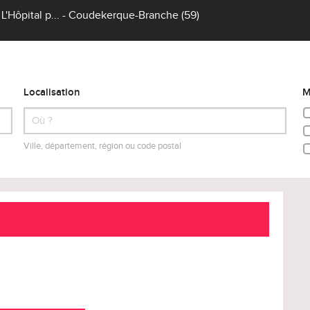
 L'Hôpital p... - Coudekerque-Branche (59)
Localisation
M
Ville, département, région ou code postal