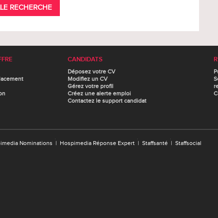
LE RECHERCHE
FFRE
CANDIDATS
R
Déposez votre CV
P
lacement
Modifiez un CV
S
Gérez votre profil
r
on
Créez une alerte emploi
C
Contactez le support candidat
imedia Nominations
|
Hospimedia Réponse Expert
|
Staffsanté
|
Staffsocial