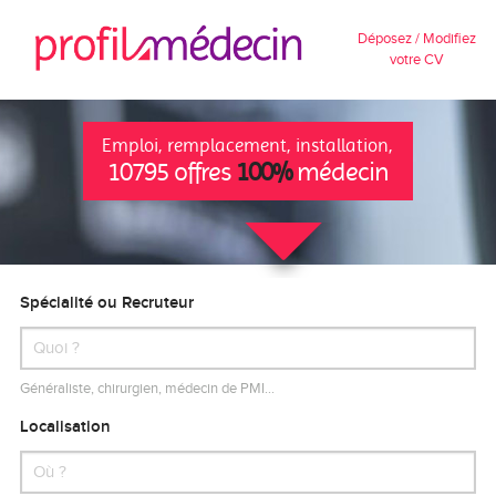
Déposez / Modifiez
votre CV
Emploi, remplacement, installation,
10795 offres
100%
médecin
Spécialité ou Recruteur
Généraliste, chirurgien, médecin de PMI…
Localisation