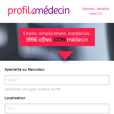
Déposez / Modifiez
votre CV
Emploi, remplacement, installation,
9996 offres
100%
médecin
Spécialité ou Recruteur
Généraliste, chirurgien, médecin de PMI…
Localisation