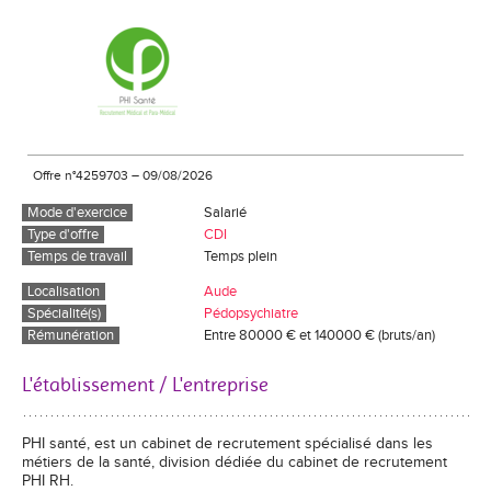
Offre n°4259703
–
09/08/2026
Mode d'exercice
Salarié
Type d'offre
CDI
Temps de travail
Temps plein
Localisation
Aude
Spécialité(s)
Pédopsychiatre
Rémunération
Entre 80000 € et 140000 € (bruts/an)
L'établissement / L'entreprise
PHI santé, est un cabinet de recrutement spécialisé dans les
métiers de la santé, division dédiée du cabinet de recrutement
PHI RH.