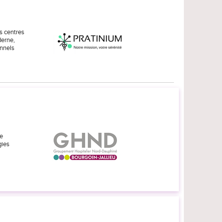
s centres
derne,
onnels
le
gies