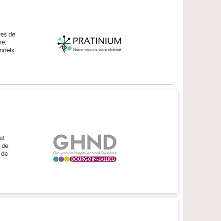
res de
ne,
onnels
at
t de
 de