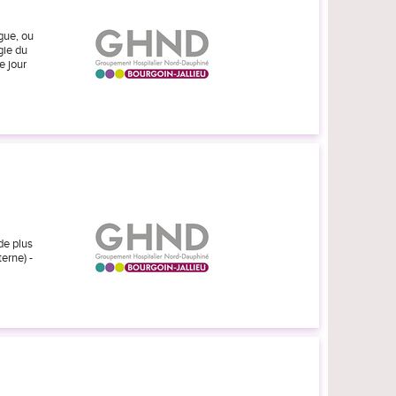
gue, ou
gie du
e jour
de plus
erne) -