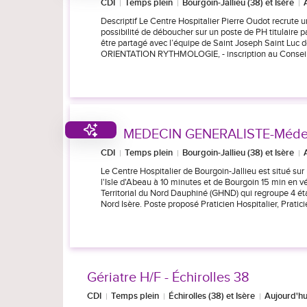
CDI
Temps plein
Bourgoin-Jallieu (38) et Isère
Descriptif Le Centre Hospitalier Pierre Oudot recrute un
possibilité de déboucher sur un poste de PH titulaire pa
être partagé avec l’équipe de Saint Joseph Saint Luc de 
ORIENTATION RYTHMOLOGIE, - inscription au Conseil
MEDECIN GENERALISTE-Médeci
CDI
Temps plein
Bourgoin-Jallieu (38) et Isère
Le Centre Hospitalier de Bourgoin-Jallieu est situé sur
l'Isle d'Abeau à 10 minutes et de Bourgoin 15 min en vé
Territorial du Nord Dauphiné (GHND) qui regroupe 4 ét
Nord Isère. Poste proposé Praticien Hospitalier, Pratic
Gériatre H/F - Échirolles 38
CDI
Temps plein
Échirolles (38) et Isère
Aujourd'hu