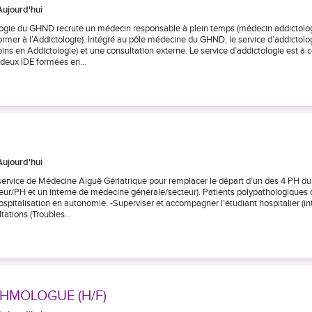
Aujourd'hui
tologie du GHND recrute un médecin responsable à plein temps (médecin addictolo
rmer à l’Addictologie). Intégré au pôle médecine du GHND, le service d’addictolo
 en Addictologie) et une consultation externe. Le service d’addictologie est à c
 deux IDE formées en…
Aujourd'hui
service de Médecine Aiguë Gériatrique pour remplacer le départ d’un des 4 PH du
ecteur/PH et un interne de médecine générale/secteur). Patients polypathologiques 
ospitalisation en autonomie. -Superviser et accompagner l’étudiant hospitalier (int
ltations (Troubles…
HMOLOGUE (H/F)