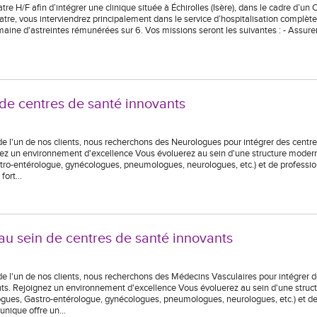
re H/F afin d’intégrer une clinique située à Échirolles (Isère), dans le cadre d’un 
iatre, vous interviendrez principalement dans le service d’hospitalisation complète
maine d'astreintes rémunérées sur 6. Vos missions seront les suivantes : - Assurer 
 de centres de santé innovants
 de l'un de nos clients, nous recherchons des Neurologues pour intégrer des centr
gnez un environnement d'excellence Vous évoluerez au sein d'une structure moder
stro-entérologue, gynécologues, pneumologues, neurologues, etc.) et de professi
 fort…
au sein de centres de santé innovants
 de l'un de nos clients, nous recherchons des Médecins Vasculaires pour intégrer 
nts. Rejoignez un environnement d'excellence Vous évoluerez au sein d'une struc
logues, Gastro-entérologue, gynécologues, pneumologues, neurologues, etc.) et d
unique offre un…