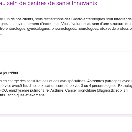
au sein de centres de santé innovants
 de l'un de nos clients, nous recherchons des Gastro-entérologues pour intégrer de
joignez un environnement d'excellence Vous évoluerez au sein d'une structure mo
stro-entérologue, gynécologues, pneumologues, neurologues, etc.) et de professi
n…
Aujourd'hui
n en charge des consultations et des avis spécialisés. Astreintes partagées avec 
 service avec9 lits d'hospitalisation complète avec 3 ou 4 pneumologues: Patholo
e BPCO, emphysème pulmonaire, Asthme, Cancer bronchique (diagnostic et bilan
iatifs Techniques et examens…