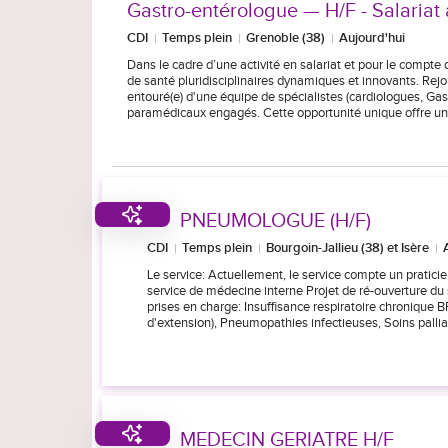
Gastro-entérologue — H/F - Salariat 
CDI
Temps plein
Grenoble (38)
Aujourd'hui
Dans le cadre d’une activité en salariat et pour le compte
de santé pluridisciplinaires dynamiques et innovants. Re
entouré(e) d'une équipe de spécialistes (cardiologues, Ga
paramédicaux engagés. Cette opportunité unique offre u
PNEUMOLOGUE (H/F)
CDI
Temps plein
Bourgoin-Jallieu (38) et Isère
Le service: Actuellement, le service compte un praticie
service de médecine interne Projet de ré-ouverture du
prises en charge: Insuffisance respiratoire chroniqu
d'extension), Pneumopathies infectieuses, Soins pall
MEDECIN GERIATRE H/F