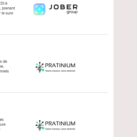
CDI à
, prenant
le suivi
es de
ne,
onnels
des
ture
e