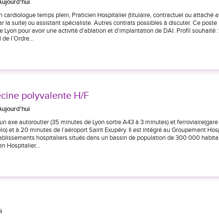
Aujourd'hui
 cardiologue temps plein, Praticien Hospitalier (titulaire, contractuel ou attaché 
r la suite) ou assistant spécialiste. Autres contrats possibles à discuter. Ce poste
Lyon pour avoir une activité d’ablation et d’implantation de DAI. Profil souhaité :
 de l’Ordre…
ne polyvalente H/F
Aujourd'hui
 un axe autoroutier (35 minutes de Lyon sortie A43 à 3 minutes) et ferroviaire(gare
lo) et à 20 minutes de l’aéroport Saint Exupéry. Il est intégré au Groupement Hosp
ablissements hospitaliers situés dans un bassin de population de 300 000 habita
ien Hospitalier…
i