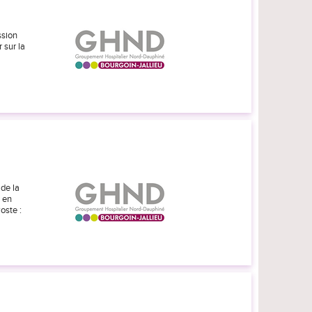
ssion
 sur la
de la
e en
oste :