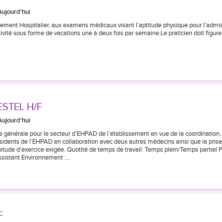
Aujourd'hui
ment Hospitalier, aux examens médicaux visant l’aptitude physique pour l’admi
ivité sous forme de vacations une à deux fois par semaine.Le praticien doit figurer
STEL H/F
Aujourd'hui
 générale pour le secteur d’EHPAD de l’établissement en vue de la coordination, 
sidents de l’EHPAD en collaboration avec deux autres médecins ainsi que la pris
itude d’exercice exigée. Quotité de temps de travail: Temps plein/Temps partiel P
/assistant Environnement :…
F