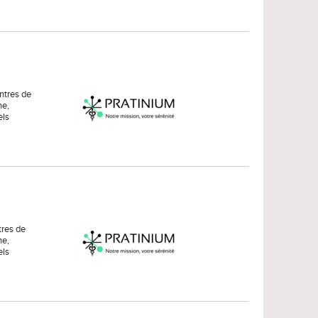
entres de
ne,
els
tres de
ne,
els