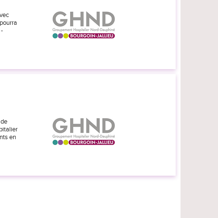
avec
 pourra
 -
 de
italier
nts en