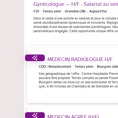
Gynécologue — H/F - Salariat au sei
CDI
Temps plein
Grenoble (38)
Aujourd'hui
Dans le cadre d’une activité en salariat et pour le compte
santé pluridisciplinaires dynamiques et innovants. Rejoi
entouré(e) d'une équipe de spécialistes (cardiologues, Ga
paramédicaux engagés. Cette opportunité unique offre un
MEDECIN RADIOLOGUE H/F
CDD / Remplacement
Temps plein
Bourgoin-Jalli
Site géographique de l’offre : Centre Hospitalier Pie
pouvant être proposé: Temps complet ou partiel Possib
Bourgoin-Jallieu se situe sur un axe autoroutier et fer
Lyon, à 40 minutes de Chambéry et de Grenoble en vo
MEDECIN AGREE (H/F)