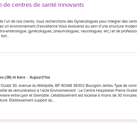
n de centres de santé innovants
 de l'un de nos clients, nous recherchons des Gynécologues pour intégrer des cent
gnez un environnement d'excellence Vous évoluerez au sein d'une structure moder
stro-entérologue, gynécologues, pneumologues, neurologues, etc.) et de professi
 fort…
eu (38) et Isère
Aujourd'hui
rre Oudot 30, avenue du Médipôle, BP 40348 38302 Bourgoin-Jallieu Type de contr
ilité de rémunération à l’acte Environnement : Le Centre Hospitalier Pierre Oudo
roviaire entre Lyon et Grenoble. L’établissement est localisé à moins de 30 minutes
iture. Établissement support du…