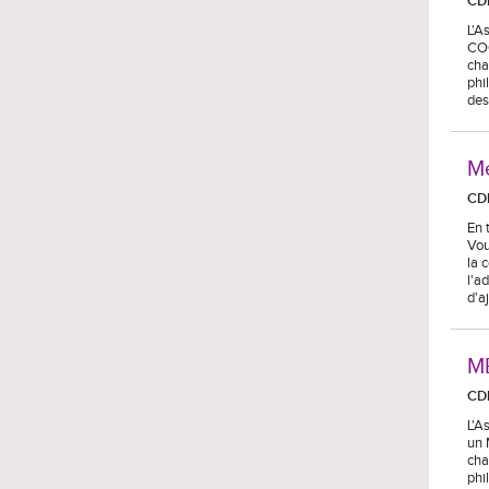
CD
L'A
COO
cha
phi
des
Mé
CD
En 
Vou
la 
l'a
d'a
M
CD
L'A
un 
cha
phi