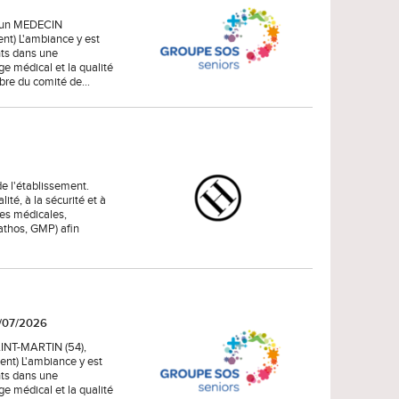
, un MEDECIN
t) L'ambiance y est
nts dans une
ge médical et la qualité
mbre du comité de…
e l'établissement.
lité, à la sécurité et à
ues médicales,
Pathos, GMP) afin
0/07/2026
AINT-MARTIN (54),
t) L'ambiance y est
nts dans une
ge médical et la qualité