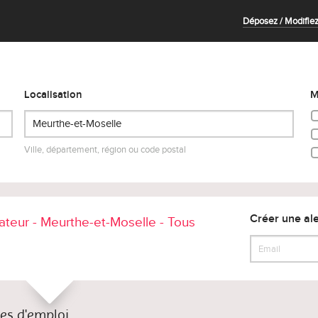
Déposez / Modifiez
Localisation
M
Ville, département, région ou code postal
Créer une ale
teur - Meurthe-et-Moselle - Tous
res d'emploi