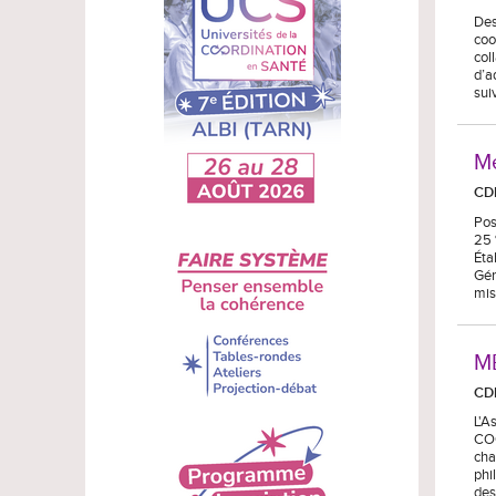
Des
coo
col
d’a
sui
Mé
CD
Pos
25 
Éta
Gér
mis
M
CD
L'A
COO
cha
phi
des