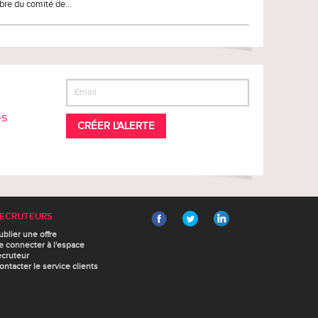
mbre du comité de…
es
CRÉER L'ALERTE
ECRUTEURS
ublier une offre
e connecter à l'espace
ecruteur
ontacter le service clients