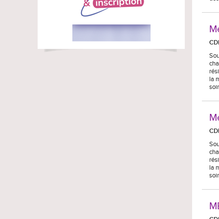
Mé
CD
Sou
cha
rés
la 
soi
Mé
CD
Sou
cha
rés
la 
soi
M