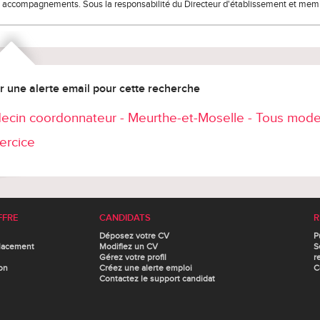
 accompagnements. Sous la responsabilité du Directeur d'établissement et me
r une alerte email pour cette recherche
ecin coordonnateur - Meurthe-et-Moselle - Tous mod
ercice
FFRE
CANDIDATS
R
Déposez votre CV
P
lacement
Modifiez un CV
S
Gérez votre profil
r
on
Créez une alerte emploi
C
Contactez le support candidat