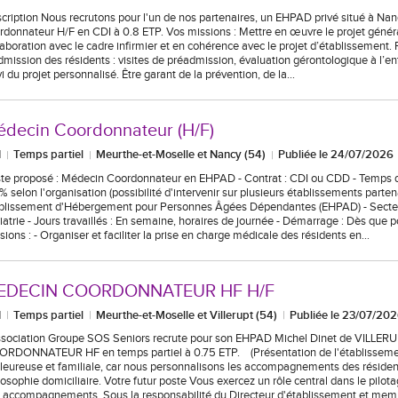
cription Nous recrutons pour l'un de nos partenaires, un EHPAD privé situé à Na
rdonnateur H/F en CDI à 0.8 ETP. Vos missions : Mettre en œuvre le projet génér
laboration avec le cadre infirmier et en cohérence avec le projet d’établissement.
dmission des résidents : visites de préadmission, évaluation gérontologique à l’en
vi du projet personnalisé. Être garant de la prévention, de la…
decin Coordonnateur (H/F)
I
Temps partiel
Meurthe-et-Moselle et Nancy (54)
Publiée le 24/07/2026
te proposé : Médecin Coordonnateur en EHPAD - Contrat : CDI ou CDD - Temps de
% selon l'organisation (possibilité d'intervenir sur plusieurs établissements partena
blissement d'Hébergement pour Personnes Âgées Dépendantes (EHPAD) - Secteur
iatrie - Jours travaillés : En semaine, horaires de journée - Démarrage : Dès que p
sions : - Organiser et faciliter la prise en charge médicale des résidents en…
EDECIN COORDONNATEUR HF H/F
I
Temps partiel
Meurthe-et-Moselle et Villerupt (54)
Publiée le 23/07/20
ssociation Groupe SOS Seniors recrute pour son EHPAD Michel Dinet de VILLER
RDONNATEUR HF en temps partiel à 0.75 ETP. (Présentation de l'établissemen
leureuse et familiale, car nous personnalisons les accompagnements des réside
losophie domiciliaire. Votre futur poste Vous exercez un rôle central dans le pilota
 accompagnements. Sous la responsabilité du Directeur d'établissement et me