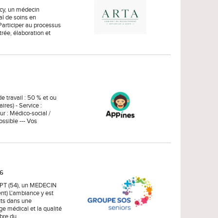
ncy, un médecin
al de soins en
 Participer au processus
trée, élaboration et
 travail : 50 % et ou
ires) - Service :
 : Médico-social /
ossible --- Vos
26
UPT (54), un MEDECIN
t) L'ambiance y est
nts dans une
ge médical et la qualité
mbre du…