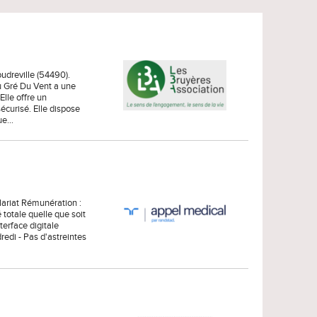
udreville (54490).
Au Gré Du Vent a une
lle offre un
sécurisé. Elle dispose
que…
lariat Rémunération :
 totale quelle que soit
terface digitale
redi - Pas d'astreintes