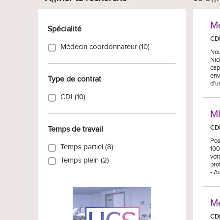
Mé
Spécialité
CD
Médecin coordonnateur (10)
Nou
Nic
cap
env
Type de contrat
d'u
CDI (10)
M
CD
Temps de travail
Pos
Temps partiel (8)
100
vot
Temps plein (2)
pro
- A
M
CD