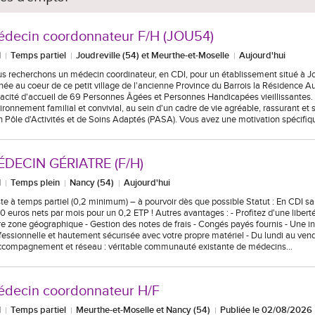
decin coordonnateur F/H (JOU54)
I
Temps partiel
Joudreville (54) et Meurthe-et-Moselle
Aujourd'hui
s recherchons un médecin coordinateur, en CDI, pour un établissement situé à Jo
hée au coeur de ce petit village de l'ancienne Province du Barrois la Résidence 
acité d'accueil de 69 Personnes Âgées et Personnes Handicapées vieillissantes. E
ironnement familial et convivial, au sein d'un cadre de vie agréable, rassurant et 
n Pôle d'Activités et de Soins Adaptés (PASA). Vous avez une motivation spécifi
ÉDECIN GÉRIATRE (F/H)
I
Temps plein
Nancy (54)
Aujourd'hui
te à temps partiel (0,2 minimum) – à pourvoir dès que possible Statut : En CDI sa
0 euros nets par mois pour un 0,2 ETP ! Autres avantages : - Profitez d'une liberté
re zone géographique - Gestion des notes de frais - Congés payés fournis - Une in
fessionnelle et hautement sécurisée avec votre propre matériel - Du lundi au vend
ccompagnement et réseau : véritable communauté existante de médecins…
édecin coordonnateur H/F
I
Temps partiel
Meurthe-et-Moselle et Nancy (54)
Publiée le 02/08/2026