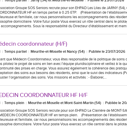
I
Temps partiel
Jarny (54) et Meurthe-et-Moselle
Publiée le 23/07/2026
ssociation Groupe SOS Seniors recrute pour son EHPAD Les Lilas de JARNY (54)
RDONNATEUR HF en temps partiel à 0.25 ETP. (Présentation de l'établissemen
leureuse et familiale, car nous personnalisons les accompagnements des réside
losophie domiciliaire. Votre futur poste Vous exercez un rôle central dans le pilota
 accompagnements. Sous la responsabilité du Directeur d'établissement et me
decin coordonnateur (H/F)
I
Temps partiel
Meurthe-et-Moselle et Nancy (54)
Publiée le 23/07/2026
tant que Médecin Coordonnateur, vous êtes responsable de la politique de soins d
s pilotez le projet de soins en lien avec l'équipe pluridisciplinaire et veillez à la qua
continuité des prises en charge. Vous assurez également la cohérence des pratiq
daptation des soins aux besoins des résidents, ainsi que le suivi des indicateurs (
juster l'organisation des soins. Vos missions et activités : - Élaborer,…
EDECIN COORDONNATEUR HF H/F
I
Temps plein
Meurthe-et-Moselle et Mont-Saint-Martin (54)
Publiée le 2
ssociation Groupe SOS Seniors recrute pour son EHPAD La Clairière de MONT-S
MEDECIN COORDONNATEUR HF en temps plein. (Présentation de l'établissemen
leureuse et familiale, car nous personnalisons les accompagnements des réside
losophie domiciliaire. Votre futur poste Vous exercez un rôle central dans le pilota