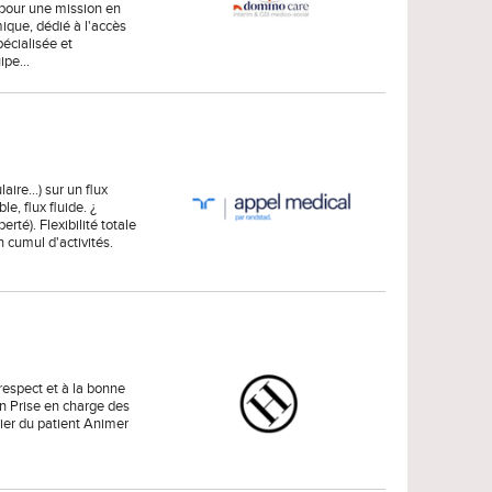
 pour une mission en
ique, dédié à l'accès
écialisée et
uipe…
ire...) sur un flux
e, flux fluide. ¿
rté). Flexibilité totale
 cumul d'activités.
 respect et à la bonne
n Prise en charge des
ier du patient Animer