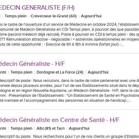
EDECIN GENERALISTE (F/H)
I
Temps plein
Crèvecoeur-le-Grand (60)
Aujourd'hui
s le cadre de l'ouverture d'un service de Médecine en octobre 2024, l'établisse
ortunité de Médecin Généraliste en CDI Temps plein, à pourvoir dès que possible
ôme (second médecin déjà recruté). Poste à pourvoir en CDI à temps plein - dès q
RTT Rémunération attractive - négociable / + astreintes opérationnelles en moye
uts de cette opportunité : - Exercice de 9h à 18h à minima (forfait jour) -…
decin Généraliste - H/F
érim
Temps plein
Dordogne et La Force (24)
Aujourd'hui
descriptif de poste : Nous recrutons, dans le cadre de notre partenariat avec une 
ionale depuis plusieurs années, pour l'un de ses Etablissements situé dans le dé
dogne et en région Nouvelle-Aquitaine, un Médecin Généraliste - H/F, dans le ca
érim. -Présentation de l'Etablissement : *Un Etablissement de Santé en Psychiatrie
té mentale et l'accompagnement des personnes en situation de handicap ;…
decin Généraliste en Centre de Santé - H/F
érim
Temps plein
Albi (81) et Tarn
Aujourd'hui
descriptif du poste : Nous recherchons pour l'un de nos clients un groupe d'Etabl