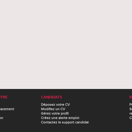
FFRE
CANDIDATS
R
Déposez votre CV
P
lacement
Modifiez un CV
S
Gérez votre profil
r
on
Créez une alerte emploi
C
Contactez le support candidat