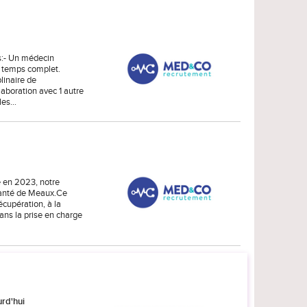
s:- Un médecin
à temps complet.
linaire de
aboration avec 1 autre
 les…
é en 2023, notre
Santé de Meaux.Ce
écupération, à la
ns la prise en charge
urd'hui