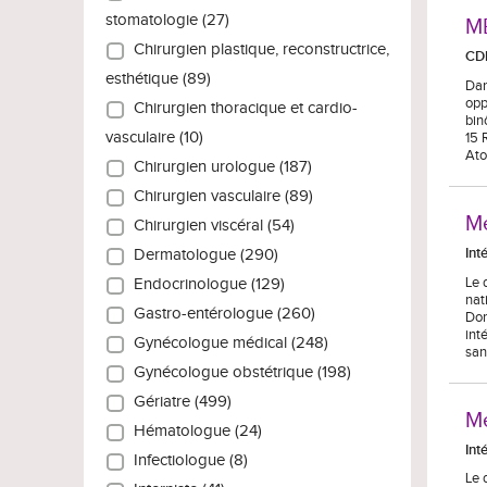
stomatologie (27)
M
Chirurgien plastique, reconstructrice,
CD
esthétique (89)
Dan
opp
Chirurgien thoracique et cardio-
bin
vasculaire (10)
15 
Ato
Chirurgien urologue (187)
Chirurgien vasculaire (89)
Mé
Chirurgien viscéral (54)
Int
Dermatologue (290)
Le 
Endocrinologue (129)
nat
Gastro-entérologue (260)
Dor
int
Gynécologue médical (248)
san
Gynécologue obstétrique (198)
Gériatre (499)
Mé
Hématologue (24)
Int
Infectiologue (8)
Le 