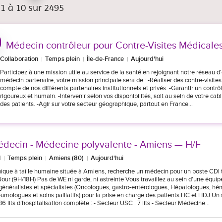
 1 à 10 sur 2495
Médecin contrôleur pour Contre-Visites Médicales
Collaboration
Temps plein
Île-de-France
Aujourd'hui
Participez à une mission utile au service de la santé en rejoignant notre réseau d
médecin partenaire, votre mission principale sera de : -Réaliser des contre-visite
compte de nos différents partenaires institutionnels et privés. -Garantir un contrôl
rigoureux et humain. -Intervenir selon vos disponibilités, soit au sein de votre cabi
des patients. -Agir sur votre secteur géographique, partout en France…
decin - Médecine polyvalente - Amiens — H/F
I
Temps plein
Amiens (80)
Aujourd'hui
nique à taille humaine située à Amiens, recherche un médecin pour un poste CDI 
Jour (9H/18H) Pas de WE ni garde, ni astreinte Vous travaillez au sein d'une éq
généralistes et spécialistes (Oncologues, gastro-entérologues, Hépatologues, h
umologues et soins palliatifs) pour la prise en charge des patients HC et HDJ Un
36 lits d’hospitalisation complète : - Secteur USC : 7 lits - Secteur Médecine…