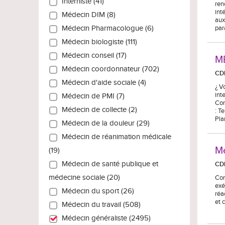
Interniste (41)
ren
int
Médecin DIM (8)
aux
Médecin Pharmacologue (6)
par
Médecin biologiste (111)
Médecin conseil (17)
M
Médecin coordonnateur (702)
CD
Médecin d'aide sociale (4)
¿ V
int
Médecin de PMI (7)
Con
Médecin de collecte (2)
: T
Pla
Médecin de la douleur (29)
Médecin de réanimation médicale
Mé
(19)
Médecin de santé publique et
CD
médecine sociale (20)
Con
exé
Médecin du sport (26)
réa
et 
Médecin du travail (508)
Médecin généraliste (2495)