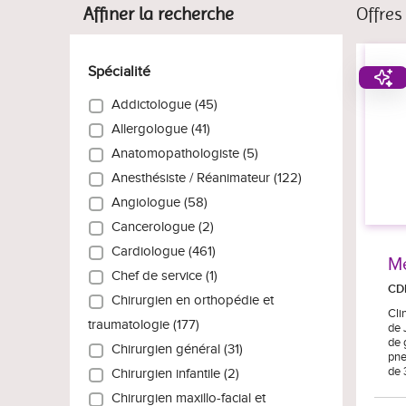
Affiner la recherche
Offres
Spécialité
Addictologue (45)
Allergologue (41)
Anatomopathologiste (5)
Anesthésiste / Réanimateur (122)
Angiologue (58)
Cancerologue (2)
Cardiologue (461)
Mé
Chef de service (1)
CD
Chirurgien en orthopédie et
Cli
traumatologie (177)
de 
de 
Chirurgien général (31)
pne
de 
Chirurgien infantile (2)
Chirurgien maxillo-facial et