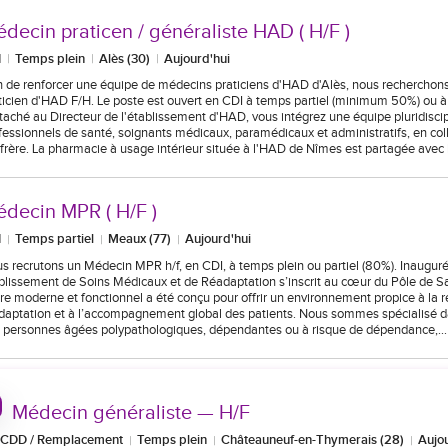
decin praticen / généraliste HAD ( H/F )
I
Temps plein
Alès (30)
Aujourd'hui
n de renforcer une équipe de médecins praticiens d'HAD d'Alès, nous recherchon
ticien d'HAD F/H. Le poste est ouvert en CDI à temps partiel (minimum 50%) ou 
taché au Directeur de l'établissement d'HAD, vous intégrez une équipe pluridiscip
fessionnels de santé, soignants médicaux, paramédicaux et administratifs, en coll
frère. La pharmacie à usage intérieur située à l'HAD de Nîmes est partagée avec
decin MPR ( H/F )
I
Temps partiel
Meaux (77)
Aujourd'hui
s recrutons un Médecin MPR h/f, en CDI, à temps plein ou partiel (80%). Inaugur
blissement de Soins Médicaux et de Réadaptation s’inscrit au cœur du Pôle de 
re moderne et fonctionnel a été conçu pour offrir un environnement propice à la r
daptation et à l’accompagnement global des patients. Nous sommes spécialisé da
 personnes âgées polypathologiques, dépendantes ou à risque de dépendance,…
Médecin généraliste — H/F
CDD / Remplacement
Temps plein
Châteauneuf-en-Thymerais (28)
Aujo