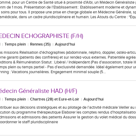
ommé, pour un Centre de Santé situé à proximité d'Albi, un Médecin Généraliste
érim de 1 mois. Présentation de l'Etablissement : Etablissement moderne et dynam
 soins pour tous. Il propose une prise en charge globale en Médecine Générale, sp
amédicale, dans un cadre pluridisciplinaire et humain. Les Atouts du Centre : *Éq
EDECIN ECHOGRAPHISTE (F/H)
I
Temps plein
Rennes (35)
Aujourd'hui
os missions Réalisation d'échographies (abdominale, néphro, doppler, ostéo-articula
erne garanti (patients des confrères) et sur rendez-vous externes. Patientèle agréabl
ditions & Rémunération Statut : Libéral / Indépendant (Pas d'association, totale libe
emps plein ou temps partiel - Pas d'exclusivité demandée. Idéal également pour un
nning : Vacations journalières. Engagement minimal souple (5…
decin Généraliste HAD (H/F)
I
Temps plein
Chartres (28) et Eure-et-Loir
Aujourd'hui
tribuer aux décisions stratégiques et au pilotage de l'activité médicale Veiller au
cution du programme thérapeutique Elaborer les comptes rendus d'hospitalisatio
dmissions et admissions des patients Assurer la gestion du volet médical du doss
coordonner le staff pluridisciplinaire