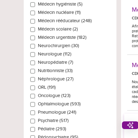
Médecin hygiéniste (5)
Mé
Médecin nucléaire (11)
CD
Médecin rééducateur (248)
Afi
Médecin scolaire (2)
pra
Rat
Médecin urgentiste (182)
pro
Neurochirurgien (30)
con
Neurologue (112)
Neuropédiatre (7)
Mé
Nutritionniste (33)
CD
Néphrologue (27)
Nou
éta
ORL (191)
cad
Oncologue (123)
réa
des
Ophtalmologue (593)
Pneumologue (241)
Psychiatre (517)
Pédiatre (293)
Pédopsychiatre (95)