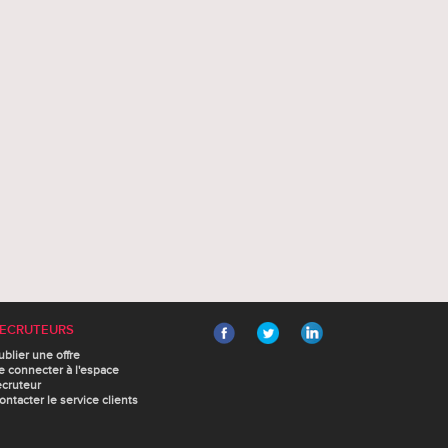
ECRUTEURS
ublier une offre
e connecter à l'espace
ecruteur
ontacter le service clients