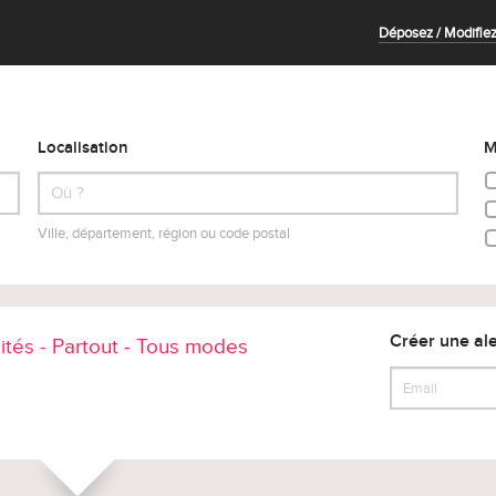
Déposez / Modifiez
Localisation
M
Ville, département, région ou code postal
Créer une ale
lités - Partout - Tous modes