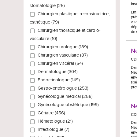
Ins
stomatologie (25)
Emp
Chirurgien plastique, reconstructrice,
pré
vis
esthétique (79)
dép
Chirurgien thoracique et cardio-
de 
vasculaire (10)
Chirurgien urologue (189)
Ne
Chirurgien vasculaire (87)
CD
Chirurgien viscéral (54)
Dan
Dermatologue (304)
Neu
env
Endocrinologue (149)
spé
pro
Gastro-entérologue (253)
Gynécologue médical (256)
Gynécologue obstétrique (199)
Ne
Gériatre (456)
CD
Hématologue (21)
Dan
Neu
Infectiologue (7)
env