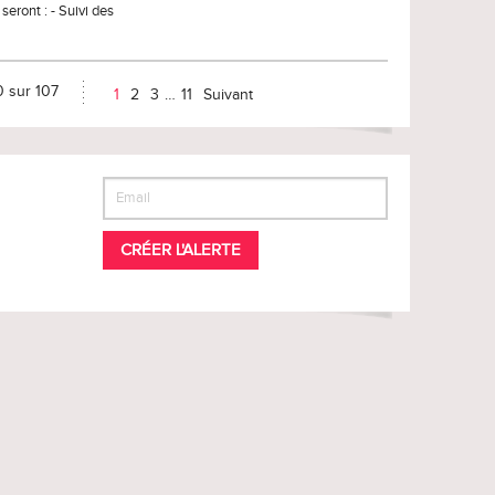
seront : - Suivi des
0 sur 107
1
2
3
…
11
Suivant
CRÉER L'ALERTE