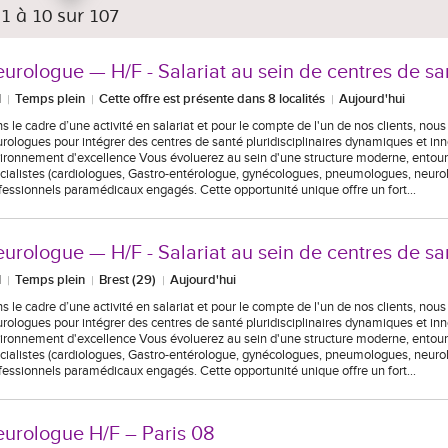
 1 à 10 sur 107
urologue — H/F - Salariat au sein de centres de sa
I
Temps plein
Cette offre est présente dans 8 localités
Aujourd'hui
s le cadre d’une activité en salariat et pour le compte de l'un de nos clients, nou
rologues pour intégrer des centres de santé pluridisciplinaires dynamiques et in
ironnement d'excellence Vous évoluerez au sein d'une structure moderne, entour
cialistes (cardiologues, Gastro-entérologue, gynécologues, pneumologues, neurolo
fessionnels paramédicaux engagés. Cette opportunité unique offre un fort…
urologue — H/F - Salariat au sein de centres de sa
I
Temps plein
Brest (29)
Aujourd'hui
s le cadre d’une activité en salariat et pour le compte de l'un de nos clients, nou
rologues pour intégrer des centres de santé pluridisciplinaires dynamiques et in
ironnement d'excellence Vous évoluerez au sein d'une structure moderne, entour
cialistes (cardiologues, Gastro-entérologue, gynécologues, pneumologues, neurolo
fessionnels paramédicaux engagés. Cette opportunité unique offre un fort…
urologue H/F – Paris 08