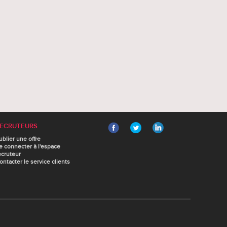
ECRUTEURS
ublier une offre
e connecter à l'espace
ecruteur
ontacter le service clients