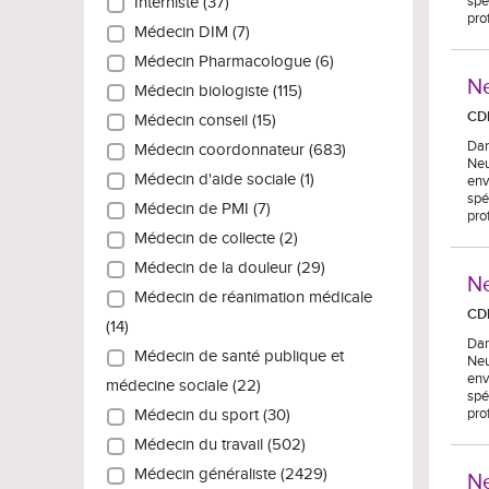
spé
Interniste (37)
pro
Médecin DIM (7)
Médecin Pharmacologue (6)
Ne
Médecin biologiste (115)
CD
Médecin conseil (15)
Dan
Médecin coordonnateur (683)
Neu
Médecin d'aide sociale (1)
env
spé
Médecin de PMI (7)
pro
Médecin de collecte (2)
Médecin de la douleur (29)
Ne
Médecin de réanimation médicale
CD
(14)
Dan
Médecin de santé publique et
Neu
env
médecine sociale (22)
spé
pro
Médecin du sport (30)
Médecin du travail (502)
Médecin généraliste (2429)
Ne