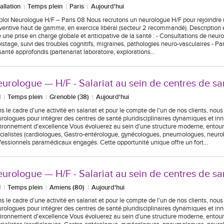
tallation
Temps plein
Paris
Aujourd'hui
loi Neurologue H/F – Paris 08 Nous recrutons un neurologue H/F pour rejoindre 
ventive haut de gamme, en exercice libéral (secteur 2 recommandé). Description e
e une prise en charge globale et anticipative de la santé : - Consultations de neuro
istage, suivi des troubles cognitifs, migraines, pathologies neuro-vasculaires - Par
santé approfondis (partenariat laboratoire, explorations…
urologue — H/F - Salariat au sein de centres de sa
I
Temps plein
Grenoble (38)
Aujourd'hui
s le cadre d’une activité en salariat et pour le compte de l'un de nos clients, nou
rologues pour intégrer des centres de santé pluridisciplinaires dynamiques et in
ironnement d'excellence Vous évoluerez au sein d'une structure moderne, entour
cialistes (cardiologues, Gastro-entérologue, gynécologues, pneumologues, neurolo
fessionnels paramédicaux engagés. Cette opportunité unique offre un fort…
urologue — H/F - Salariat au sein de centres de sa
I
Temps plein
Amiens (80)
Aujourd'hui
s le cadre d’une activité en salariat et pour le compte de l'un de nos clients, nou
rologues pour intégrer des centres de santé pluridisciplinaires dynamiques et in
ironnement d'excellence Vous évoluerez au sein d'une structure moderne, entour