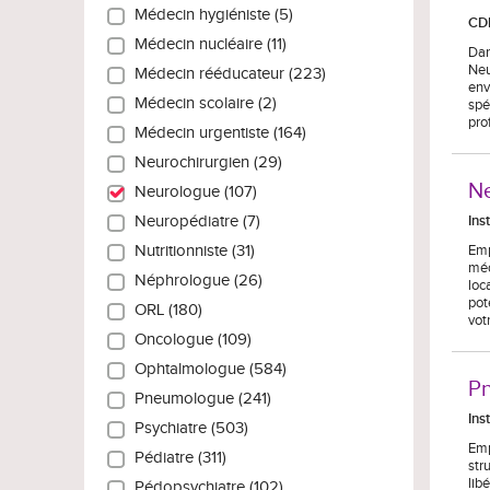
Médecin hygiéniste (5)
CD
Médecin nucléaire (11)
Dan
Neu
Médecin rééducateur (223)
env
Médecin scolaire (2)
spé
pro
Médecin urgentiste (164)
Neurochirurgien (29)
Ne
Neurologue (107)
Ins
Neuropédiatre (7)
Emp
Nutritionniste (31)
méd
Néphrologue (26)
loc
pot
ORL (180)
vot
Oncologue (109)
Ophtalmologue (584)
Pn
Pneumologue (241)
Ins
Psychiatre (503)
Emp
Pédiatre (311)
str
lib
Pédopsychiatre (102)