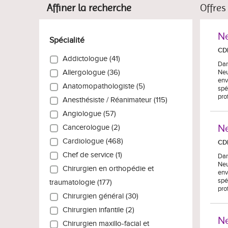
Affiner la recherche
Offres
Ne
Spécialité
CD
Addictologue (41)
Dan
Neu
Allergologue (36)
env
Anatomopathologiste (5)
spé
pro
Anesthésiste / Réanimateur (115)
Angiologue (57)
Ne
Cancerologue (2)
Cardiologue (468)
CD
Chef de service (1)
Dan
Neu
Chirurgien en orthopédie et
env
spé
traumatologie (177)
pro
Chirurgien général (30)
Chirurgien infantile (2)
Ne
Chirurgien maxillo-facial et