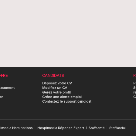
FFRE
CANDIDATS
R
Déposez votre CV
P
lacement
Modifiez un CV
S
Gérez votre profil
r
on
Créez une alerte emploi
C
Contactez le support candidat
imedia Nominations
|
Hospimedia Réponse Expert
|
Staffsanté
|
Staffsocial