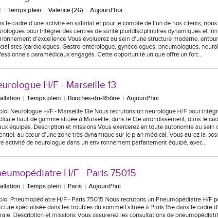
I
Temps plein
Valence (26)
Aujourd'hui
s le cadre d’une activité en salariat et pour le compte de l'un de nos clients, nou
rologues pour intégrer des centres de santé pluridisciplinaires dynamiques et in
ironnement d'excellence Vous évoluerez au sein d'une structure moderne, entour
cialistes (cardiologues, Gastro-entérologue, gynécologues, pneumologues, neurolo
fessionnels paramédicaux engagés. Cette opportunité unique offre un fort…
urologue H/F - Marseille 13
tallation
Temps plein
Bouches-du-Rhône
Aujourd'hui
loi Neurologue H/F - Marseille 13e Nous recrutons un neurologue H/F pour intégr
icale haut de gamme située à Marseille, dans le 13e arrondissement, dans le ca
aux équipés. Description et missions Vous exercerez en toute autonomie au sein d
entiel, au cœur d’une zone très dynamique sur le plan médical. Vous aurez la poss
re activité de neurologue dans un environnement parfaitement équipé, avec…
eumopédiatre H/F - Paris 75015
tallation
Temps plein
Paris
Aujourd'hui
loi Pneumopédiatre H/F - Paris 75015 Nous recrutons un Pneumopédiatre H/F po
ucture spécialisée dans les troubles du sommeil située à Paris 15e dans le cadre d
érale. Description et missions Vous assurerez les consultations de pneumopédiatri