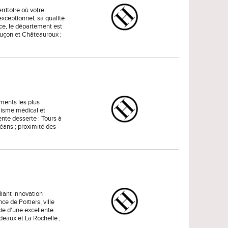
ritoire où votre
exceptionnel, sa qualité
nce, le département est
luçon et Châteauroux ;
ments les plus
amisme médical et
ente desserte : Tours à
éans ; proximité des
liant innovation
ce de Poitiers, ville
cie d'une excellente
rdeaux et La Rochelle ;