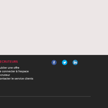
ECRUTEURS
ublier une offre
e connecter à l'espace
ecruteur
ontacter le service clients