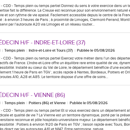
 - CDD - Temps plein ou temps partiel Donnez du sens à votre exercice dans un ter
ertise fait la différence. La Creuse est reconnue pour son environnement naturel 
vie et son rythme de vie apaisé. Facilement accessible depuis le centre de la Fra
ué : à environ 3 heures de Paris ; à proximité de Limoges, Clermont-Ferrand, Mont
servi par l'autoroute A20 via Limoges et un réseau routier…
DECIN H/F - INDRE-ET-LOIRE (37)
I
Temps plein
Indre-et-Loire et Tours (37)
Publiée le 05/08/2026
 - CDD - Temps plein ou temps partiel Exercez votre métier dans l'un des départe
ractifs de France. L'Indre-et-Loire offre un équilibre rare entre qualité de vie, dyn
essibilité. Installé au coeur du Val de Loire, le département bénéficie d'une excell
lement 1 heure de Paris en TGV ; accès rapide à Nantes, Bordeaux, Poitiers et Orl
oroutes A10, A28 et A85. Le territoire dispose d'une offre de soins…
DECIN H/F - VIENNE (86)
I
Temps plein
Poitiers (86) et Vienne
Publiée le 05/08/2026
 - CDD - Temps plein ou temps partiel Et si vous exerciez dans un département al
icale et qualité de vie ? La Vienne est un territoire dynamique, porté par la présen
versitaire reconnue et pôle hospitalo-universitaire majeur. Le département bénéfi
essibilité : Poitiers à environ 1h20 de Paris en TGV ; liaison rapide avec Tours, Bo
ès direct par les autoroutes A10 et N147. Entre patrimoine, nature…