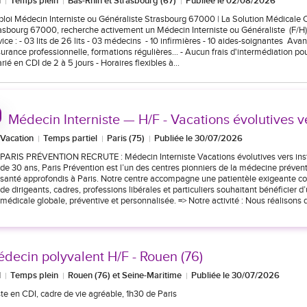
I
Temps plein
Bas-Rhin et Strasbourg (67)
Publiée le 02/08/2026
loi Médecin Interniste ou Généraliste Strasbourg 67000 | La Solution Médicale C
asbourg 67000, recherche activement un Médecin Interniste ou Généraliste (F/H)
vice : - 03 lits de 26 lits - 03 médecins - 10 infirmières - 10 aides-soignantes Avan
urance professionnelle, formations régulières... - Aucun frais d'intermédiation pour
arié en CDI de 2 à 5 jours - Horaires flexibles à…
Médecin Interniste — H/F - Vacations évolutives ve
Vacation
Temps partiel
Paris (75)
Publiée le 30/07/2026
PARIS PRÉVENTION RECRUTE : Médecin Interniste Vacations évolutives vers inst
de 30 ans, Paris Prévention est l’un des centres pionniers de la médecine prévent
santé approfondis à Paris. Notre centre accompagne une patientèle exigeante
de dirigeants, cadres, professions libérales et particuliers souhaitant bénéficier 
médicale globale, préventive et personnalisée. => Notre activité : Nous réalisons
decin polyvalent H/F - Rouen (76)
I
Temps plein
Rouen (76) et Seine-Maritime
Publiée le 30/07/2026
te en CDI, cadre de vie agréable, 1h30 de Paris