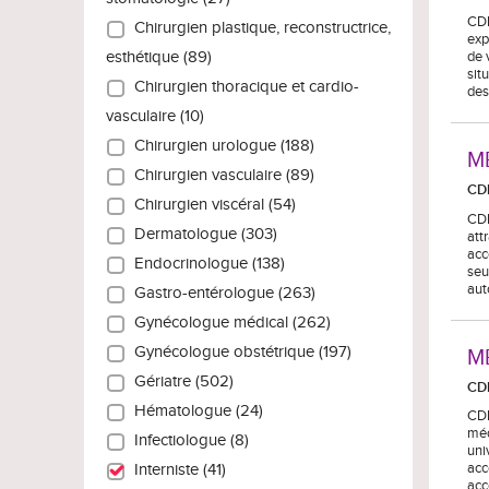
CDI
Chirurgien plastique, reconstructrice,
exp
de 
esthétique (89)
sit
Chirurgien thoracique et cardio-
des
vasculaire (10)
Chirurgien urologue (188)
MÉ
Chirurgien vasculaire (89)
CD
Chirurgien viscéral (54)
CDI
Dermatologue (303)
att
acc
Endocrinologue (138)
seu
aut
Gastro-entérologue (263)
Gynécologue médical (262)
Gynécologue obstétrique (197)
MÉ
Gériatre (502)
CD
Hématologue (24)
CDI
méd
Infectiologue (8)
uni
acc
Interniste (41)
acc