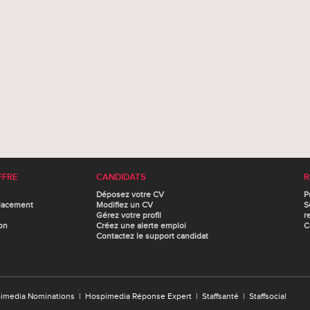
FFRE
CANDIDATS
R
Déposez votre CV
P
lacement
Modifiez un CV
S
Gérez votre profil
r
on
Créez une alerte emploi
C
Contactez le support candidat
imedia Nominations
|
Hospimedia Réponse Expert
|
Staffsanté
|
Staffsocial