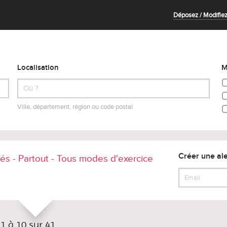
Déposez / Modifiez
Localisation
M
Ville, département, région ou code postal
Créer une ale
tés - Partout - Tous modes d'exercice
 1 à 10 sur 41