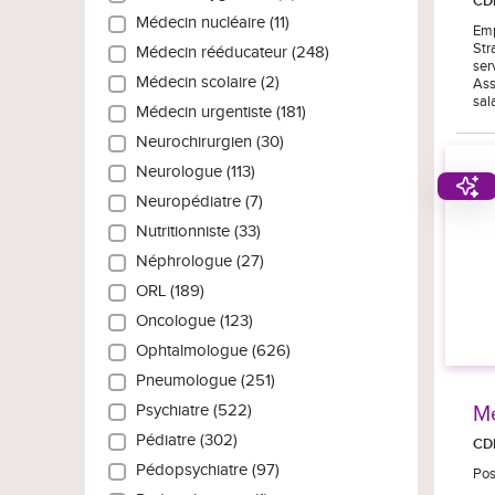
CD
Médecin nucléaire (11)
Emp
Str
Médecin rééducateur (248)
ser
Médecin scolaire (2)
Ass
sal
Médecin urgentiste (181)
Neurochirurgien (30)
Neurologue (113)
Neuropédiatre (7)
Nutritionniste (33)
Néphrologue (27)
ORL (189)
Oncologue (123)
Ophtalmologue (626)
Pneumologue (251)
Mé
Psychiatre (522)
Pédiatre (302)
CD
Pédopsychiatre (97)
Pos