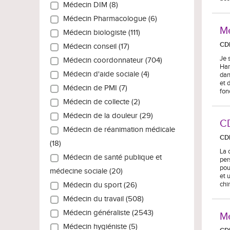
Médecin DIM (8)
Médecin Pharmacologue (6)
M
Médecin biologiste (111)
CD
Médecin conseil (17)
Je 
Médecin coordonnateur (704)
Har
Médecin d'aide sociale (4)
dan
et 
Médecin de PMI (7)
fon
Médecin de collecte (2)
Médecin de la douleur (29)
CD
Médecin de réanimation médicale
CD
(18)
La 
Médecin de santé publique et
per
pou
médecine sociale (20)
et 
chi
Médecin du sport (26)
Médecin du travail (508)
Médecin généraliste (2543)
Mé
Médecin hygiéniste (5)