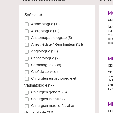
Mé
Spécialité
CD
Addictologue (45)
Ici
sur
Allergologue (44)
méd
Anatomopathologiste (5)
de 
pos
Anesthésiste / Réanimateur (121)
Angiologue (58)
MÉ
Cancerologue (2)
Cardiologue (488)
CD
Chef de service (1)
CDI
con
Chirurgien en orthopédie et
de 
à e
traumatologie (177)
aut
Chirurgien général (34)
Chirurgien infantile (2)
M
Chirurgien maxillo-facial et
CD
stomatologie (27)