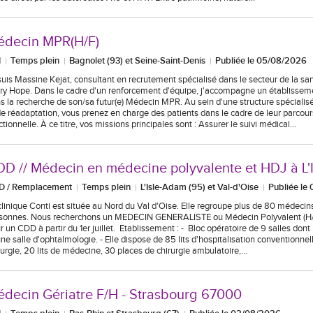
édecin MPR(H/F)
I
Temps plein
Bagnolet (93) et Seine-Saint-Denis
Publiée le 05/08/2026
suis Massine Kejat, consultant en recrutement spécialisé dans le secteur de la sa
ry Hope. Dans le cadre d'un renforcement d'équipe, j'accompagne un établissem
s la recherche de son/sa futur(e) Médecin MPR. Au sein d'une structure spéciali
de réadaptation, vous prenez en charge des patients dans le cadre de leur parcou
ctionnelle. À ce titre, vos missions principales sont : Assurer le suivi médical…
D // Médecin en médecine polyvalente et HDJ à L'
D / Remplacement
Temps plein
L'Isle-Adam (95) et Val-d'Oise
Publiée le
clinique Conti est située au Nord du Val d'Oise. Elle regroupe plus de 80 médeci
sonnes. Nous recherchons un MEDECIN GENERALISTE ou Médecin Polyvalent (H/F
r un CDD à partir du 1er juillet. Etablissement : - Bloc opératoire de 9 salles don
une salle d'ophtalmologie. - Elle dispose de 85 lits d'hospitalisation conventionnell
rurgie, 20 lits de médecine, 30 places de chirurgie ambulatoire,…
decin Gériatre F/H - Strasbourg 67000