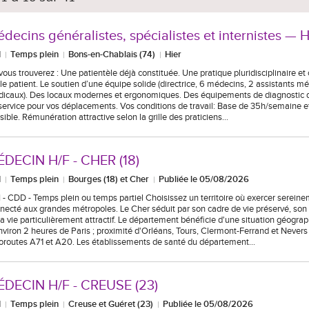
decins généralistes, spécialistes et internistes — 
I
Temps plein
Bons-en-Chablais (74)
Hier
, vous trouverez : Une patientèle déjà constituée. Une pratique pluridisciplinaire e
 le patient. Le soutien d’une équipe solide (directrice, 6 médecins, 2 assistants m
icaux). Des locaux modernes et ergonomiques. Des équipements de diagnostic d
service pour vos déplacements. Vos conditions de travail: Base de 35h/semaine e
sible. Rémunération attractive selon la grille des praticiens…
DECIN H/F - CHER (18)
I
Temps plein
Bourges (18) et Cher
Publiée le 05/08/2026
 - CDD - Temps plein ou temps partiel Choisissez un territoire où exercer sereine
necté aux grandes métropoles. Le Cher séduit par son cadre de vie préservé, son 
la vie particulièrement attractif. Le département bénéficie d'une situation géogra
nviron 2 heures de Paris ; proximité d'Orléans, Tours, Clermont-Ferrand et Nevers 
oroutes A71 et A20. Les établissements de santé du département…
ÉDECIN H/F - CREUSE (23)
I
Temps plein
Creuse et Guéret (23)
Publiée le 05/08/2026