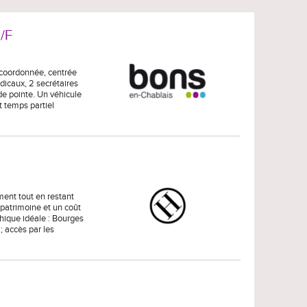
H/F
t coordonnée, centrée
édicaux, 2 secrétaires
e pointe. Un véhicule
t temps partiel
ment tout en restant
patrimoine et un coût
phique idéale : Bourges
; accès par les