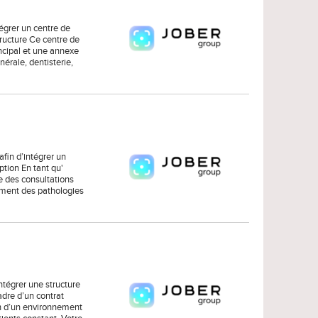
égrer un centre de
tructure Ce centre de
ncipal et une annexe
nérale, dentisterie,
in d’intégrer un
ption En tant qu'
e des consultations
ement des pathologies
tégrer une structure
adre d’un contrat
in d’un environnement