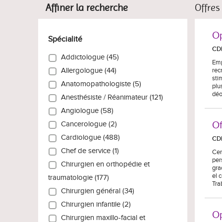
Affiner la recherche
Offres
Op
Spécialité
CD
Addictologue (45)
Emp
rec
Allergologue (44)
sti
Anatomopathologiste (5)
plu
déo
Anesthésiste / Réanimateur (121)
Angiologue (58)
Of
Cancerologue (2)
Cardiologue (488)
CD
Chef de service (1)
Cen
per
Chirurgien en orthopédie et
gra
el 
traumatologie (177)
Tra
Chirurgien général (34)
Chirurgien infantile (2)
Op
Chirurgien maxillo-facial et