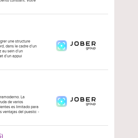
tients constant. Votre
grer une structure
rd, dans le cadre d’un
z au sein d’un
et d’un appui
ltramoderno. La
yuda de varios
entes es limitado para
as ventajas del puesto: -
6)