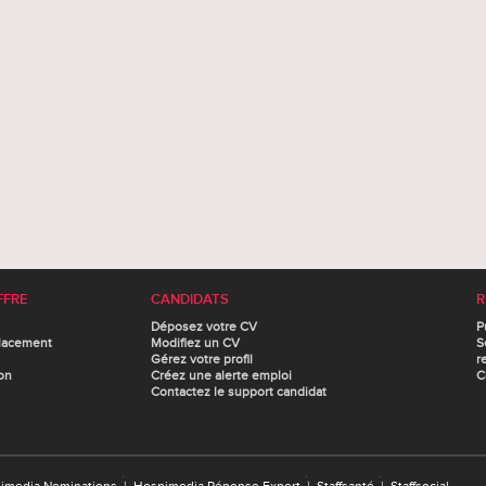
FFRE
CANDIDATS
R
Déposez votre CV
P
lacement
Modifiez un CV
S
Gérez votre profil
r
on
Créez une alerte emploi
C
Contactez le support candidat