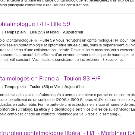
ucturé, dédié à la prise en charge ophtalmologique, et bénéficierez d’un flux de pa
sion principale consistera à réaliser des consultations…
htalmologue F/H - Lille 59
I
Temps plein
Lille (59) et Nord
Aujourd'hui
loi Ophtalmologue H/F - Lille 59 Nous recrutons un ophtalmologue H/F pour inté
cialisée en ophtalmologie et optométrie située à Lille, dans le département du No
trat salarié ou d’une collaboration libérale. Description et missions Vous exercere
blissement structuré, bénéficiant d’un environnement technique de haute qualité 
inistratif constant. Vos missions consisteront principalement à assurer les…
talmologos en Francia - Toulon 83 H/F
I
Temps plein
Toulon (83) et Var
Aujourd'hui
tro de salud busca un oftalmologo/a a tiempo completo o parcial en un centro u
sona beneficiará de un sueldo de 1200€ a 1500 € netos al día, así como con la a
duados en optometría. Forme parte de una estructura en la que el número de paci
confort de su trabajo. La ética y la deontología serán los pilares de su actividad ! L
bajo como asalariado en contrato indefinido (de 1 a 5 dias a la semana) -…
irurgien ophtalmologue libéral - H/F - Morbihan (5