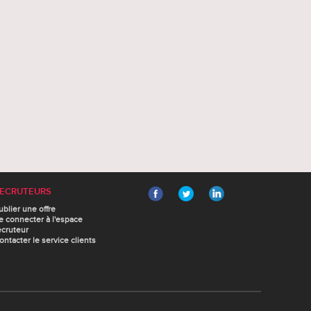
ECRUTEURS
ublier une offre
e connecter à l'espace
ecruteur
ontacter le service clients