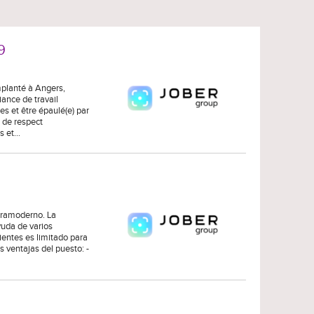
9
planté à Angers,
ance de travail
s et être épaulé(e) par
t de respect
es et…
ltramoderno. La
yuda de varios
entes es limitado para
as ventajas del puesto: -