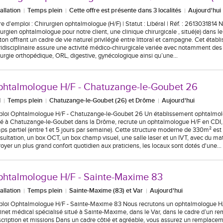
tallation
Temps plein
Cette offre est présente dans 3 localités
Aujourd'hui
re d'emploi : Chirurgien ophtalmologue (H/F) | Statut : Libéral | Réf. : 2613031814
rurgien ophtalmologue pour notre client, une clinique chirurgicale , situé(e) dans le
ton offrant un cadre de vie naturel privilégié entre littoral et campagne. Cet étab
ridisciplinaire assure une activité médico-chirurgicale variée avec notamment des
rurgie orthopédique, ORL, digestive, gynécologique ainsi qu’une…
htalmologue H/F - Chatuzange-le-Goubet 26
I
Temps plein
Chatuzange-le-Goubet (26) et Drôme
Aujourd'hui
loi Ophtalmologue H/F - Chatuzange-le-Goubet 26 Un établissement ophtalmol
ué à Chatuzange-le-Goubet dans la Drôme, recrute un ophtalmologue H/F en CDI,
ps partiel (entre 1 et 5 jours par semaine). Cette structure moderne de 330m² e
sultation, un box OCT, un box champ visuel, une salle laser et un IVT, avec du ma
royer un plus grand confort quotidien aux praticiens, les locaux sont dotés d'une…
htalmologue H/F - Sainte-Maxime 83
tallation
Temps plein
Sainte-Maxime (83) et Var
Aujourd'hui
loi Ophtalmologue H/F - Sainte-Maxime 83 Nous recrutons un ophtalmologue H/
inet médical spécialisé situé à Sainte-Maxime, dans le Var, dans le cadre d’un re
cription et missions Dans un cadre côtié et agréable, vous assurez un remplace