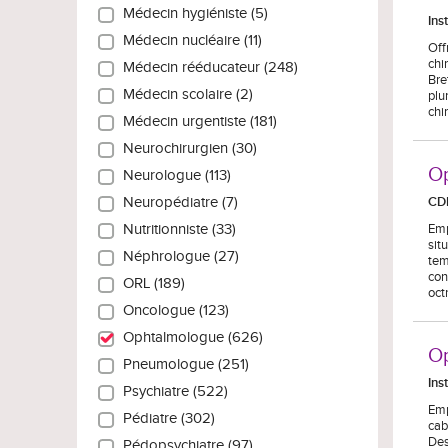
Médecin hygiéniste (5)
Ins
Médecin nucléaire (11)
Off
chi
Médecin rééducateur (248)
Bre
Médecin scolaire (2)
plu
chi
Médecin urgentiste (181)
Neurochirurgien (30)
Op
Neurologue (113)
CD
Neuropédiatre (7)
Emp
Nutritionniste (33)
sit
Néphrologue (27)
tem
con
ORL (189)
oct
Oncologue (123)
Ophtalmologue (626)
Op
Pneumologue (251)
Ins
Psychiatre (522)
Emp
Pédiatre (302)
cab
Des
Pédopsychiatre (97)