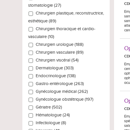
CD
stomatologie (27)
Emp
Chirurgien plastique, reconstructrice,
san
san
esthétique (89)
att
Chirurgien thoracique et cardio-
car
vasculaire (10)
Chirurgien urologue (188)
Op
Chirurgien vasculaire (89)
CD
Chirurgien viscéral (54)
Emp
Dermatologue (303)
cen
oph
Endocrinologue (138)
oph
ocu
Gastro-entérologue (263)
Gynécologue médical (262)
Gynécologue obstétrique (197)
Op
Gériatre (502)
CD
Hématologue (24)
Emp
spé
Infectiologue (8)
sal