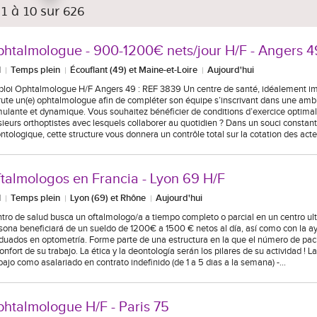
 1 à 10 sur 626
htalmologue - 900-1200€ nets/jour H/F - Angers 4
I
Temps plein
Écouflant (49) et Maine-et-Loire
Aujourd'hui
loi Ophtalmologue H/F Angers 49 : REF 3839 Un centre de santé, idéalement im
rute un(e) ophtalmologue afin de compléter son équipe s’inscrivant dans une ambi
mulante et dynamique. Vous souhaitez bénéficier de conditions d’exercice optimale
sieurs orthoptistes avec lesquels collaborer au quotidien ? Dans un souci constan
ntologique, cette structure vous donnera un contrôle total sur la cotation des act
talmologos en Francia - Lyon 69 H/F
I
Temps plein
Lyon (69) et Rhône
Aujourd'hui
tro de salud busca un oftalmologo/a a tiempo completo o parcial en un centro u
sona beneficiará de un sueldo de 1200€ a 1500 € netos al día, así como con la a
duados en optometría. Forme parte de una estructura en la que el número de paci
confort de su trabajo. La ética y la deontología serán los pilares de su actividad ! L
bajo como asalariado en contrato indefinido (de 1 a 5 dias a la semana) -…
htalmologue H/F - Paris 75