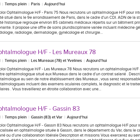
I
Temps plein
Paris
Aujourd'hui
loi Ophtalmologue H/F - Paris 75 Nous recrutons un ophtalmologue H/F pour int
té situé dans le 9e arrondissement de Paris, dans le cadre d'un CDI. ADN de la s
té historique regroupe environ 85 cabinets médicaux répartis sur un bâtiment pri
enante. Il propose une offre de soins pluridisciplinaire variée incluant médecine gé
diologie, radiologie, dermatologie, gynécologie et chirurgie…
htalmologue H/F - Les Mureaux 78
I
Temps plein
Les Mureaux (78) et Yvelines
Aujourd'hui
loi Ophtalmologue H/F - Les Mureaux 78 Nous recrutons un ophtalmologue H/F af
tre ophtalmologique situé aux Mureaux dans le cadre d’un contrat salarié . Descri
talmologue au sein de notre établissement des Mureaux , vous serez responsabl
talmologiques incluant des examens oculaires complets, le diagnostic et le trait
laires . Vous travaillerez en étroite collaboration avec une…
htalmologue H/F - Gassin 83
I
Temps plein
Gassin (83) et Var
Aujourd'hui
loi Ophtalmologue H/F - Gassin 83 Nous recrutons un ophtalmologue H/F pour in
cialisée en ophtalmologie située à Gassin, dans le département du Var, dans le c
arié ou d’une collaboration libérale Description et missions Vous exercerez au se