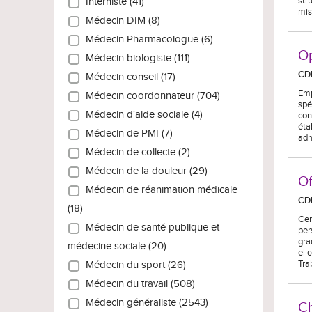
str
Interniste (41)
mis
Médecin DIM (8)
Médecin Pharmacologue (6)
Op
Médecin biologiste (111)
CD
Médecin conseil (17)
Emp
Médecin coordonnateur (704)
spé
Médecin d'aide sociale (4)
con
éta
Médecin de PMI (7)
adm
Médecin de collecte (2)
Médecin de la douleur (29)
Of
Médecin de réanimation médicale
CD
(18)
Cen
Médecin de santé publique et
per
gra
médecine sociale (20)
el 
Tra
Médecin du sport (26)
Médecin du travail (508)
Médecin généraliste (2543)
Ch