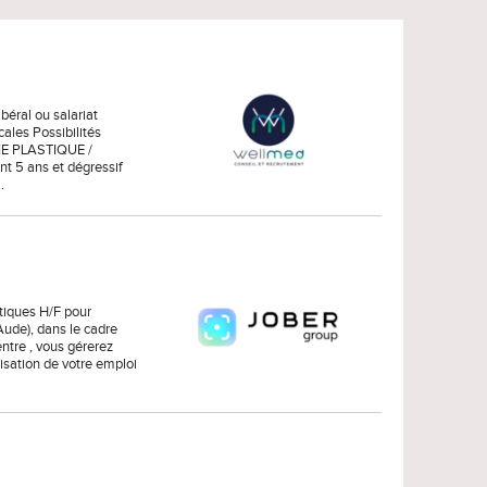
béral ou salariat
cales Possibilités
IE PLASTIQUE /
t 5 ans et dégressif
…
tiques H/F pour
Aude), dans le cadre
entre , vous gérerez
nisation de votre emploi