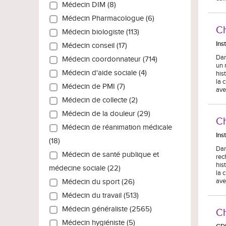
Médecin DIM (8)
Médecin Pharmacologue (6)
Ch
Médecin biologiste (113)
Ins
Médecin conseil (17)
Dan
Médecin coordonnateur (714)
un 
Médecin d'aide sociale (4)
his
la 
Médecin de PMI (7)
ave
Médecin de collecte (2)
Médecin de la douleur (29)
Ch
Médecin de réanimation médicale
Ins
(18)
Dan
Médecin de santé publique et
rec
his
médecine sociale (22)
la 
ave
Médecin du sport (26)
Médecin du travail (513)
Médecin généraliste (2565)
Ch
Médecin hygiéniste (5)