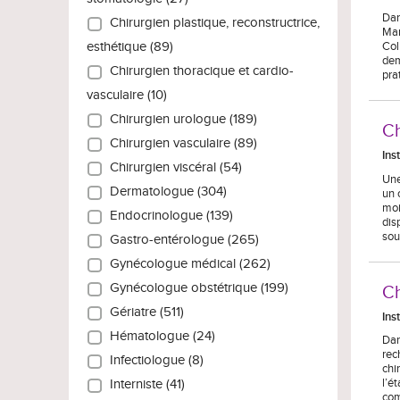
Dan
Chirurgien plastique, reconstructrice,
Mar
Col
esthétique (89)
dem
Chirurgien thoracique et cardio-
pra
vasculaire (10)
Chirurgien urologue (189)
Ch
Chirurgien vasculaire (89)
Ins
Chirurgien viscéral (54)
Une
Dermatologue (304)
un 
moi
Endocrinologue (139)
dis
sou
Gastro-entérologue (265)
Gynécologue médical (262)
Gynécologue obstétrique (199)
Ch
Gériatre (511)
Ins
Hématologue (24)
Dan
rec
Infectiologue (8)
chi
l’é
Interniste (41)
com