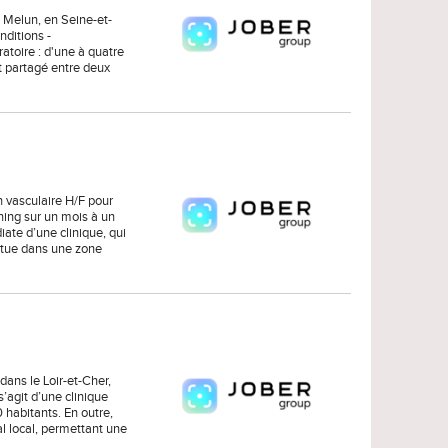
 Melun, en Seine-et-
nditions -
ratoire : d'une à quatre
t partagé entre deux
 vasculaire H/F pour
nning sur un mois à un
iate d’une clinique, qui
situe dans une zone
ans le Loir-et-Cher,
s’agit d’une clinique
 habitants. En outre,
al local, permettant une