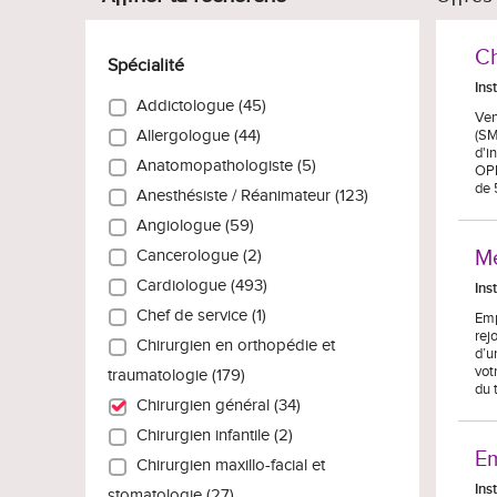
Ch
Spécialité
Ins
Addictologue (45)
Ven
(SM
Allergologue (44)
d'i
Anatomopathologiste (5)
OPH
de 
Anesthésiste / Réanimateur (123)
Angiologue (59)
Mé
Cancerologue (2)
Cardiologue (493)
Ins
Chef de service (1)
Emp
rej
Chirurgien en orthopédie et
d’u
vot
traumatologie (179)
du 
Chirurgien général (34)
Chirurgien infantile (2)
Em
Chirurgien maxillo-facial et
Ins
stomatologie (27)