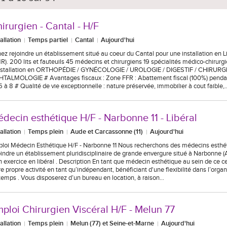
irurgien - Cantal - H/F
tallation
Temps partiel
Cantal
Aujourd'hui
ez rejoindre un établissement situé au coeur du Cantal pour une installation en Li
R). 200 lits et fauteuils 45 médecins et chirurgiens 19 spécialités médico-chirurgi
nstallation en ORTHOPÉDIE / GYNÉCOLOGIE / UROLOGIE / DIGESTIF / CHIRURG
TALMOLOGIE # Avantages fiscaux : Zone FFR : Abattement fiscal (100%) pendan
5 à 8 # Qualité de vie exceptionnelle : nature préservée, immobilier à cout faible,
decin esthétique H/F - Narbonne 11 - Libéral
tallation
Temps plein
Aude et Carcassonne (11)
Aujourd'hui
loi Médecin Esthétique H/F - Narbonne 11 Nous recherchons des médecins esthé
oindre un établissement pluridisciplinaire de grande envergure situé à Narbonne (
n exercice en libéral . Description En tant que médecin esthétique au sein de ce c
re propre activité en tant qu’indépendant, bénéficiant d'une flexibilité dans l’orga
temps . Vous disposerez d’un bureau en location, à raison…
ploi Chirurgien Viscéral H/F - Melun 77
tallation
Temps plein
Melun (77) et Seine-et-Marne
Aujourd'hui