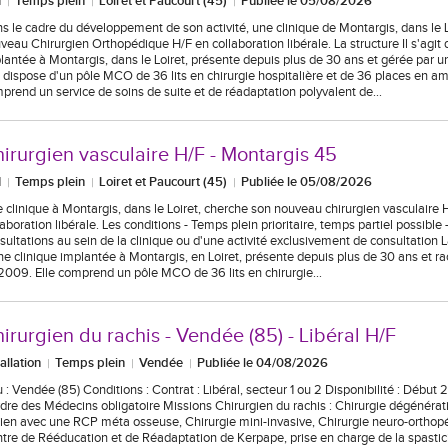
I
Temps plein
Loiret et Paucourt (45)
Publiée le 05/08/2026
s le cadre du développement de son activité, une clinique de Montargis, dans le L
veau Chirurgien Orthopédique H/F en collaboration libérale. La structure Il s'agit 
lantée à Montargis, dans le Loiret, présente depuis plus de 30 ans et gérée par 
e dispose d'un pôle MCO de 36 lits en chirurgie hospitalière et de 36 places en amb
prend un service de soins de suite et de réadaptation polyvalent de…
irurgien vasculaire H/F - Montargis 45
I
Temps plein
Loiret et Paucourt (45)
Publiée le 05/08/2026
 clinique à Montargis, dans le Loiret, cherche son nouveau chirurgien vasculaire 
laboration libérale. Les conditions - Temps plein prioritaire, temps partiel possible 
sultations au sein de la clinique ou d'une activité exclusivement de consultation La 
ne clinique implantée à Montargis, en Loiret, présente depuis plus de 30 ans et r
2009. Elle comprend un pôle MCO de 36 lits en chirurgie…
irurgien du rachis - Vendée (85) - Libéral H/F
tallation
Temps plein
Vendée
Publiée le 04/08/2026
u : Vendée (85) Conditions : Contrat : Libéral, secteur 1 ou 2 Disponibilité : Début 
rdre des Médecins obligatoire Missions Chirurgien du rachis : Chirurgie dégénérat
lien avec une RCP méta osseuse, Chirurgie mini-invasive, Chirurgie neuro-orthopé
tre de Rééducation et de Réadaptation de Kerpape, prise en charge de la spastici