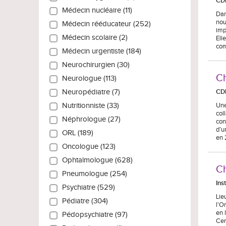
CD
Médecin nucléaire (11)
Dan
nou
Médecin rééducateur (252)
imp
Médecin scolaire (2)
Ell
com
Médecin urgentiste (184)
Neurochirurgien (30)
Ch
Neurologue (113)
CD
Neuropédiatre (7)
Une
Nutritionniste (33)
col
Néphrologue (27)
con
d’u
ORL (189)
en 
Oncologue (123)
Ophtalmologue (628)
Ch
Pneumologue (254)
Ins
Psychiatre (529)
Lie
Pédiatre (304)
l'O
en 
Pédopsychiatre (97)
Cen