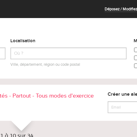
Déposez / Modifiez
Localisation
M
Ville, département, région ou code postal
Créer une ale
ités - Partout - Tous modes d'exercice
 1 à 10 sur 34