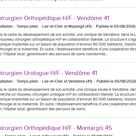
irurgien Orthopédique H/F - Vendôme 41
tallation
Temps plein
Loir-et-Cher et Mazangé (41)
Publiée le 05/08/2026
s le cadre du développement de son activité, une clinique de Vendôme, dans le L
nouveau chirurgien orthopédique H/F en collaboration libérale. La structure Il s’agi
torique implantée sur un bassin de population d’environ 80 000 habitants, histor
chirurgie et la maternité. En outre, l’établissement bénéficie d’une coopération étr
c l’hôpital local, garantissant des parcours de soins coordonnés…
irurgien Urologue H/F - Vendôme 41
tallation
Temps plein
Loir-et-Cher et Vendôme (41)
Publiée le 05/08/202
s le cadre du développement de son activité, une clinique située à Vendôme, dans
herche un nouveau chirurgien urologue H/F en collaboration libérale. La structure Il
torique implantée sur un bassin de population d’environ 80 000 habitants, histor
chirurgie et la maternité. En outre, l’établissement bénéficie d’une coopération étr
c l’hôpital local, garantissant des parcours de soins…
irurgien Orthopédique H/F - Montargis 45