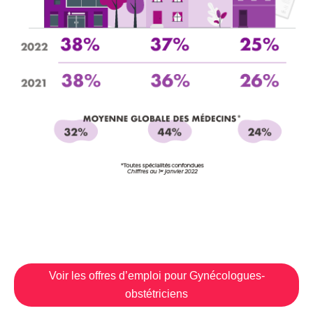
Voir les offres d’emploi pour Gynécologues-
obstétriciens