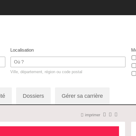
Localisation
Mo
Ville, département, région ou code postal
ité
Dossiers
Gérer sa carrière
imprimer