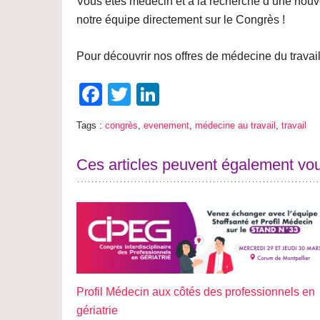
Vous êtes médecin et à la recherche d’une nouve
notre équipe directement sur le Congrès !
Pour découvrir nos offres de médecine du travai
Facebook
Twitter
LinkedIn
Tags :
congrès
,
evenement
,
médecine au travail
,
travail
Ces articles peuvent également vou
Profil Médecin aux côtés des professionnels en
gériatrie