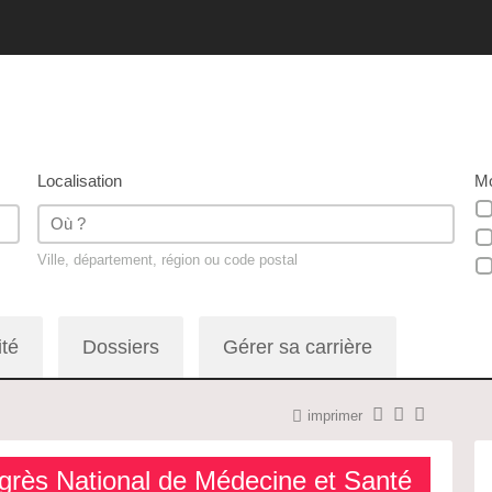
Localisation
Mo
Ville, département, région ou code postal
ité
Dossiers
Gérer sa carrière
imprimer
rès National de Médecine et Santé