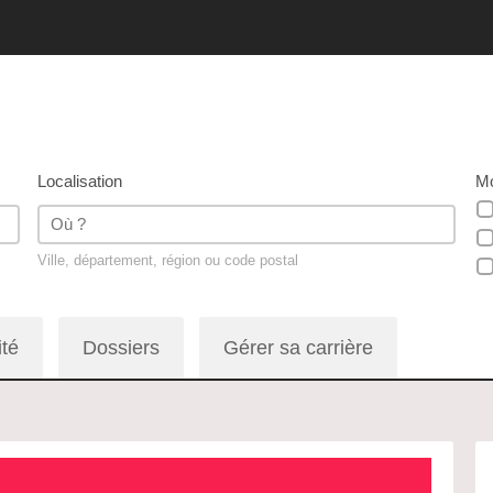
Localisation
Mo
Ville, département, région ou code postal
ité
Dossiers
Gérer sa carrière