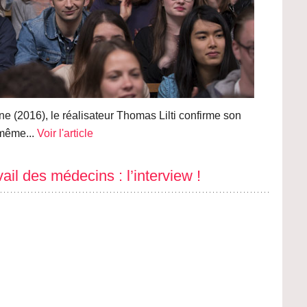
 (2016), le réalisateur Thomas Lilti confirme son
-même...
Voir l'article
ail des médecins : l’interview !