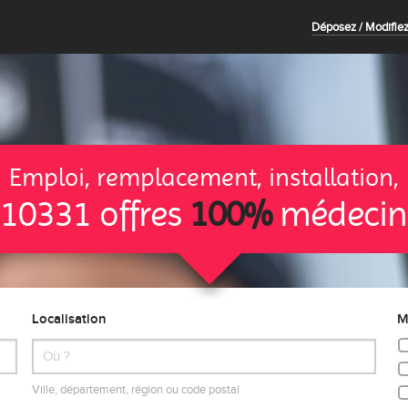
Déposez / Modifiez
Emploi, remplacement, installation,
10331 offres
100%
médecin
Localisation
M
Ville, département, région ou code postal