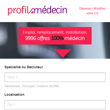
Déposez / Modifiez
votre CV
Emploi, remplacement, installation,
9996 offres
100%
médecin
Spécialité ou Recruteur
Généraliste, chirurgien, médecin de PMI…
Localisation