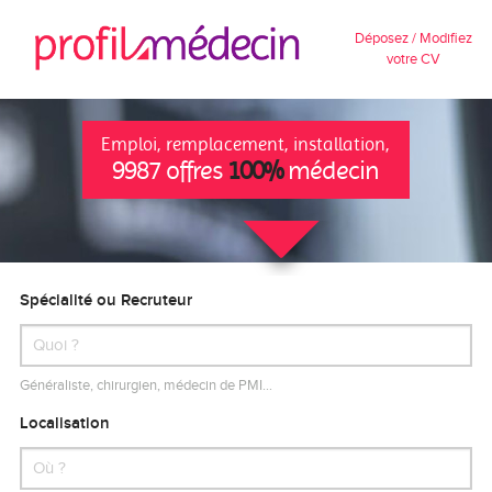
Déposez / Modifiez
votre CV
Emploi, remplacement, installation,
9987 offres
100%
médecin
Spécialité ou Recruteur
Généraliste, chirurgien, médecin de PMI…
Localisation