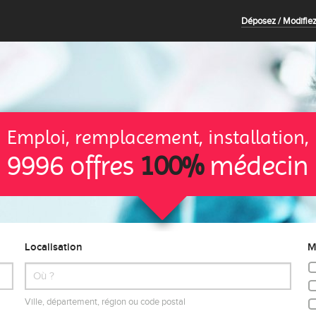
Déposez / Modifiez
Emploi, remplacement, installation,
9996 offres
100%
médecin
Localisation
M
Ville, département, région ou code postal