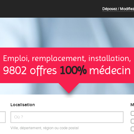
Déposez / Modifiez
Emploi, remplacement, installation,
9802 offres
100%
médecin
Localisation
M
Ville, département, région ou code postal