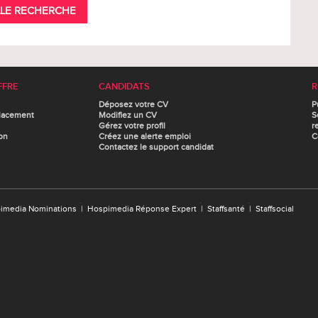
LE RECHERCHE
FFRE
CANDIDATS
R
Déposez votre CV
P
lacement
Modifiez un CV
S
Gérez votre profil
r
on
Créez une alerte emploi
C
Contactez le support candidat
imedia Nominations
|
Hospimedia Réponse Expert
|
Staffsanté
|
Staffsocial