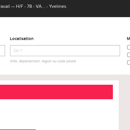
vail — H/F - 78 - VA... - Yvelines
Localisation
M
Ville, département, région ou code postal