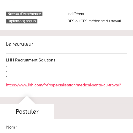
Niveau d'expérience
Indifférent
Diplôme(s) requis
DES ou CES médecine du travail
Le recruteur
LHH Recruitment Solutions
.
.
.
https://www.lhh.com/fr/fr/specialisation/medical-sante-au-travail/
Postuler
Nom *