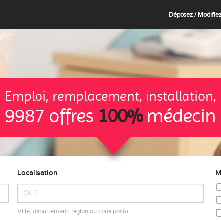
Déposez / Modifiez
Emploi, remplacement, installation,
9987 offres
100%
médecin
Localisation
M
Ville, département, région ou code postal