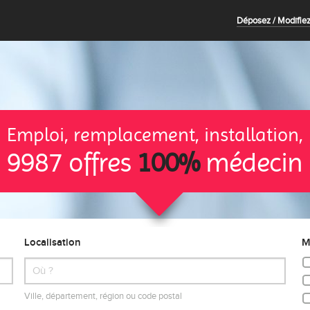
Déposez / Modifiez
Emploi, remplacement, installation,
9987 offres
100%
médecin
Localisation
M
Ville, département, région ou code postal