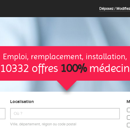
Déposez / Modifiez
Emploi, remplacement, installation,
10332 offres
100%
médecin
Localisation
M
Ville, département, région ou code postal