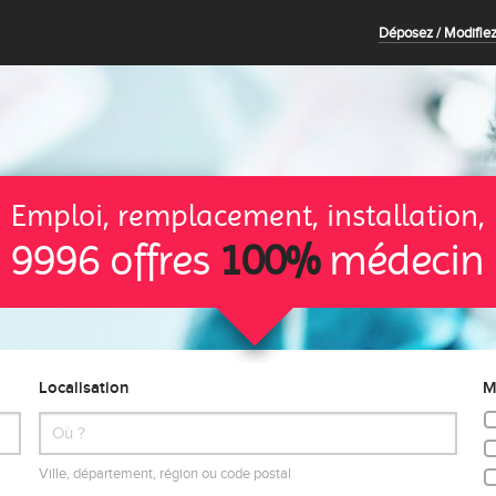
Déposez / Modifiez
Emploi, remplacement, installation,
9996 offres
100%
médecin
Localisation
M
Ville, département, région ou code postal