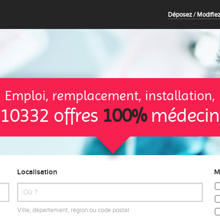
Déposez / Modifiez
Emploi, remplacement, installation,
10332 offres
100%
médecin
Localisation
M
Ville, département, région ou code postal