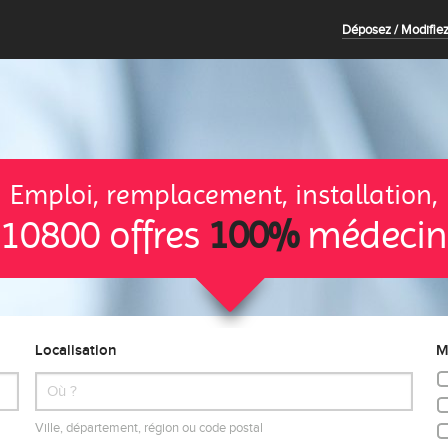
Déposez / Modifiez
Emploi, remplacement, installation,
10800 offres
100%
médecin
Localisation
M
Ville, département, région ou code postal