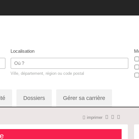
Localisation
Mo
Ville, département, région ou code postal
ité
Dossiers
Gérer sa carrière
imprimer
re