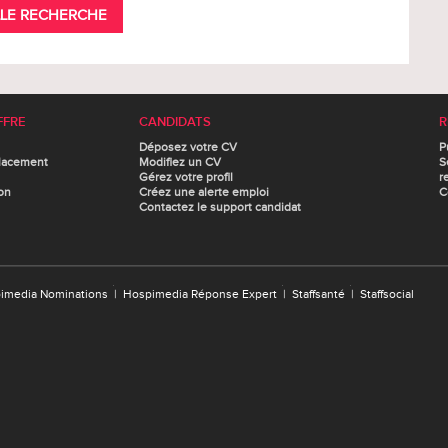
LE RECHERCHE
FFRE
CANDIDATS
R
Déposez votre CV
P
lacement
Modifiez un CV
S
Gérez votre profil
r
on
Créez une alerte emploi
C
Contactez le support candidat
imedia Nominations
|
Hospimedia Réponse Expert
|
Staffsanté
|
Staffsocial