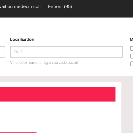
il ou médecin coll... - Ermont (95)
Localisation
M
Ville, département, région ou code postal