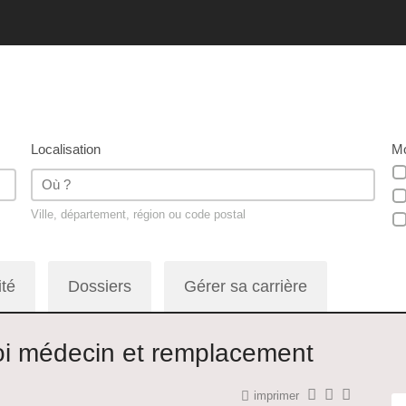
Localisation
Mo
Ville, département, région ou code postal
ité
Dossiers
Gérer sa carrière
loi médecin et remplacement
imprimer