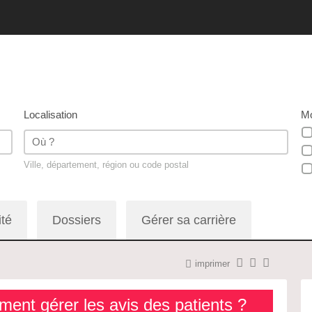
Localisation
Mo
Ville, département, région ou code postal
ité
Dossiers
Gérer sa carrière
imprimer
ent gérer les avis des patients ?